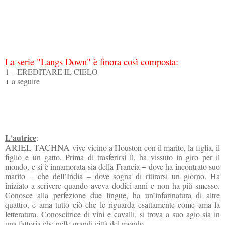
La serie "Langs Down" è finora così composta:
1 – EREDITARE IL CIELO
+ a seguire
L'autrice
:
ARIEL TACHNA
vive vicino a Houston con il marito, la figlia, il
figlio e un gatto. Prima di trasferirsi lì, ha vissuto in giro per il
mondo, e si è innamorata sia della Francia − dove ha incontrato suo
marito − che dell’India – dove sogna di ritirarsi un giorno. Ha
iniziato a scrivere quando aveva dodici anni e non ha più smesso.
Conosce alla perfezione due lingue, ha un’infarinatura di altre
quattro, e ama tutto ciò che le riguarda esattamente come ama la
letteratura. Conoscitrice di vini e cavalli, si trova a suo agio sia in
una fattoria che nelle grandi città del mondo.