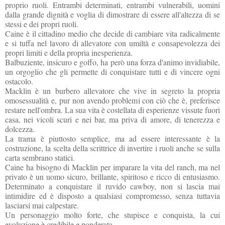
proprio ruoli. Entrambi determinati, entrambi vulnerabili, uomini
dalla grande dignità e voglia di dimostrare di essere all'altezza di se
stessi e dei propri ruoli.
Caine è il cittadino medio che decide di cambiare vita radicalmente
e si tuffa nel lavoro di allevatore con umiltà e consapevolezza dei
propri limiti e della propria inesperienza.
Balbuziente, insicuro e goffo, ha però una forza d'animo invidiabile,
un orgoglio che gli permette di conquistare tutti e di vincere ogni
ostacolo.
Macklin è un burbero allevatore che vive in segreto la propria
omosessualità e, pur non avendo problemi con ciò che è, preferisce
restare nell'ombra. La sua vita è costellata di esperienze vissute fuori
casa, nei vicoli scuri e nei bar, ma priva di amore, di tenerezza e
dolcezza.
La trama è piuttosto semplice, ma ad essere interessante è la
costruzione, la scelta della scrittrice di invertire i ruoli anche se sulla
carta sembrano statici.
Caine ha bisogno di Macklin per imparare la vita del ranch, ma nel
privato è un uomo sicuro, brillante, spiritoso e ricco di entusiasmo.
Determinato a conquistare il ruvido cawboy, non si lascia mai
intimidire ed è disposto a qualsiasi compromesso, senza tuttavia
lasciarsi mai calpestare.
Un personaggio molto forte, che stupisce e conquista, la cui
evoluzione è credibile e ponderata.