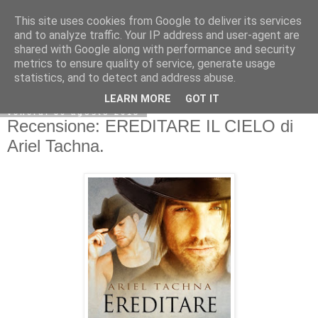
This site uses cookies from Google to deliver its services
and to analyze traffic. Your IP address and user-agent are
shared with Google along with performance and security
metrics to ensure quality of service, generate usage
statistics, and to detect and address abuse.
LEARN MORE
GOT IT
venerdì 30 agosto 2013
Recensione: EREDITARE IL CIELO di
Ariel Tachna.