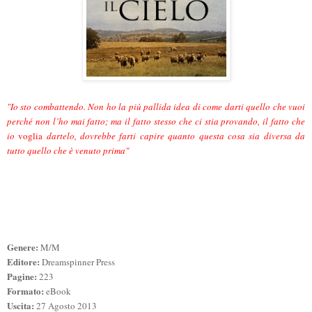
"Io sto combattendo. Non ho la più pallida idea di come darti quello che vuoi
perché non l’ho mai fatto; ma il fatto stesso che ci stia provando, il fatto che
io
voglia
dartelo, dovrebbe farti capire quanto questa cosa sia diversa da
tutto quello che è venuto prima"
Genere:
M/M
Editore:
Dreamspinner Press
Pagine:
223
Formato:
eBook
Uscita:
27 Agosto 2013