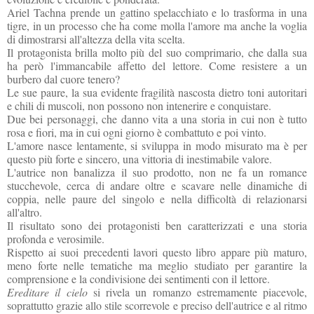
Ariel Tachna prende un gattino spelacchiato e lo trasforma in una
tigre, in un processo che ha come molla l'amore ma anche la voglia
di dimostrarsi all'altezza della vita scelta.
Il protagonista brilla molto più del suo comprimario, che dalla sua
ha però l'immancabile affetto del lettore. Come resistere a un
burbero dal cuore tenero?
Le sue paure, la sua evidente fragilità nascosta dietro toni autoritari
e chili di muscoli, non possono non intenerire e conquistare.
Due bei personaggi, che danno vita a una storia in cui non è tutto
rosa e fiori, ma in cui ogni giorno è combattuto e poi vinto.
L'amore nasce lentamente, si sviluppa in modo misurato ma è per
questo più forte e sincero, una vittoria di inestimabile valore.
L'autrice non banalizza il suo prodotto, non ne fa un romance
stucchevole, cerca di andare oltre e scavare nelle dinamiche di
coppia, nelle paure del singolo e nella difficoltà di relazionarsi
all'altro.
Il risultato sono dei protagonisti ben caratterizzati e una storia
profonda e verosimile.
Rispetto ai suoi precedenti lavori questo libro appare più maturo,
meno forte nelle tematiche ma meglio studiato per garantire la
comprensione e la condivisione dei sentimenti con il lettore.
Ereditare il cielo
si rivela un romanzo estremamente piacevole,
soprattutto grazie allo stile scorrevole e preciso dell'autrice e al ritmo