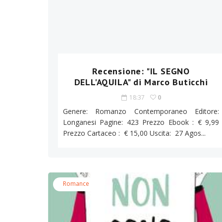
Recensione: "IL SEGNO
DELL'AQUILA" di Marco Buticchi
18:37
0
Genere: Romanzo Contemporaneo Editore:
Longanesi Pagine: 423 Prezzo Ebook : € 9,99
Prezzo Cartaceo : € 15,00 Uscita: 27 Agos...
duso/#sthash.Y3EQJmde.dpuf
duso/#sthash.Y3EQJmde.dpuf
duso/#sthash.Y3EQJmde.dpuf
duso/#sthash.Y3EQJmde.dpuf
duso/#sthash.Y3EQJmde.dpuf
Romance