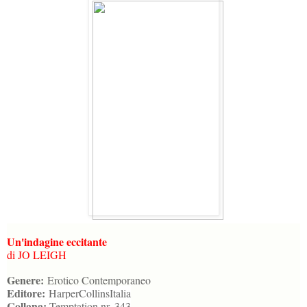
Un'indagine eccitante
di JO LEIGH
Genere:
Erotico Contemporaneo
Editore:
HarperCollinsItalia
Collana:
Temptation nr. 343