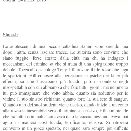
Sinossi:
Le adolescenti di una piccola cittadina stanno scomparendo una
dopo l’altra, senza lasciare tracce. Le autorità sono convinte che
siano fuggite, forse attratte dalla città, ma chi ha indagato i
meccanismi del crimine sa che si tratta di una spiegazione troppo
debole. Tocca allo psicologo Tony Hill trovare il filo rosso che lega
le sparizioni. Hill conosce alla perfezione la psiche dei killer più
efferati, sa che l’assassino più lucido può nascondersi negli
insospettabili con cui abbiamo a che fare tutti i giorni, ma nemmeno
lui può immaginare che volto abbia, quanto sia seduttivo per le
vittime il suo sinistro richiamo, quanto forte la sua sete di sangue.
Quando uno dei suoi studenti viene ucciso, dando inizio a un conto
alla rovescia inesorabile verso il crimine successivo, Hill comprende
che tra tutti i criminali a cui aveva dato la caccia, nessuno aveva mai
agito in maniera così lucida, terrificante, elusiva. Si ritroverà
coinvolto in un gioco spietato, nel quale sarà sempre più difficile