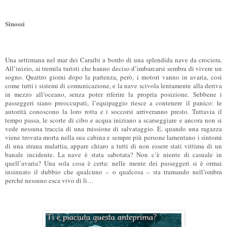
Sinossi
Una settimana nel mar dei Caraibi a bordo di una splendida nave da crociera.
All’inizio, ai tremila turisti che hanno deciso d’imbarcarsi sembra di vivere un
sogno. Quattro giorni dopo la partenza, però, i motori vanno in avaria, così
come tutti i sistemi di comunicazione, e la nave scivola lentamente alla deriva
in mezzo all’oceano, senza poter riferire la propria posizione. Sebbene i
passeggeri siano preoccupati, l’equipaggio riesce a contenere il panico: le
autorità conoscono la loro rotta e i soccorsi arriveranno presto. Tuttavia il
tempo passa, le scorte di cibo e acqua iniziano a scarseggiare e ancora non si
vede nessuna traccia di una missione di salvataggio. E, quando una ragazza
viene trovata morta nella sua cabina e sempre più persone lamentano i sintomi
di una strana malattia, appare chiaro a tutti di non essere stati vittima di un
banale incidente. La nave è stata sabotata? Non c’è niente di casuale in
quell’avaria? Una sola cosa è certa: nelle mente dei passeggeri si è ormai
insinuato il dubbio che qualcuno – o qualcosa – sta tramando nell’ombra
perché nessuno esca vivo di lì…