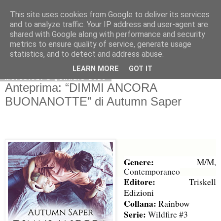
This site uses cookies from Google to deliver its services
and to analyze traffic. Your IP address and user-agent are
shared with Google along with performance and security
metrics to ensure quality of service, generate usage
statistics, and to detect and address abuse.
LEARN MORE
GOT IT
mercoledì 8 gennaio 2020
Anteprima: “DIMMI ANCORA
BUONANOTTE” di Autumn Saper
Genere:
M/M,
Contemporaneo
Editore:
Triskell
Edizioni
Collana:
Rainbow
Serie:
Wildfire #3