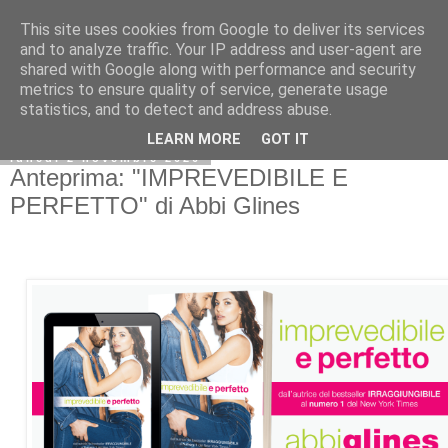
This site uses cookies from Google to deliver its services
and to analyze traffic. Your IP address and user-agent are
shared with Google along with performance and security
metrics to ensure quality of service, generate usage
statistics, and to detect and address abuse.
LEARN MORE
GOT IT
lunedì 2 novembre 2020
Anteprima: "IMPREVEDIBILE E
PERFETTO" di Abbi Glines