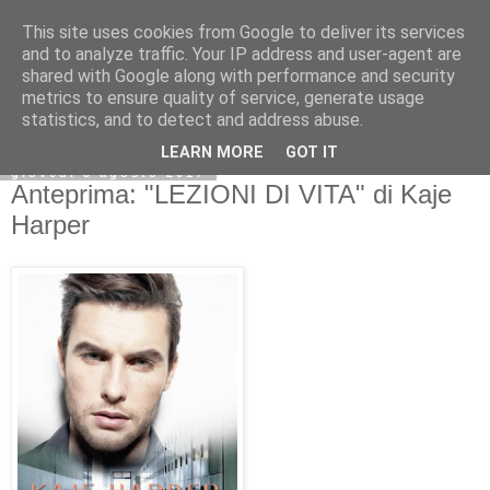
This site uses cookies from Google to deliver its services
and to analyze traffic. Your IP address and user-agent are
shared with Google along with performance and security
metrics to ensure quality of service, generate usage
statistics, and to detect and address abuse.
LEARN MORE
GOT IT
giovedì 3 agosto 2017
Anteprima: "LEZIONI DI VITA" di Kaje
Harper