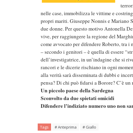
terror
nelle case, immobilizza le vittime e costringe
propri mariti. Giuseppe Nonnis e Mariano Sp
due donne. Per questo motivo Antonella Demel
vive, per raggiungere la regione del Marghin
come avvocato per difendere Roberto, tra i 
– secondo i genitori – è quella di essere “st
dell’investigatrice, in un’indagine che si rive
rancori e le dicerie rischiano in ogni momen
alla verità sarà disseminata di dubbi e inc
pensa? Di chi può fidarsi a Borore? C’è un 
Un piccolo paese della Sardegna
Sconvolto da due spietati omicidi
Difendere l’indiziato numero uno non sar
Tags
# Anteprima
# Giallo