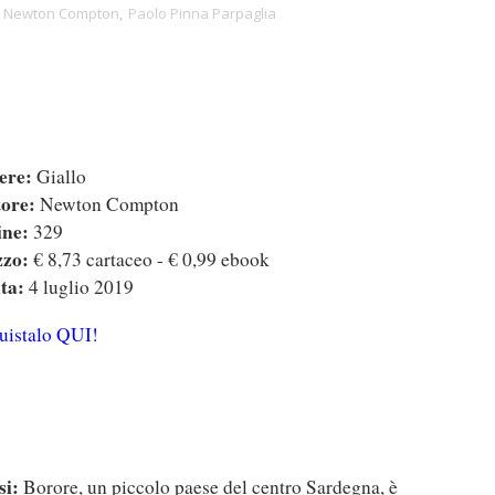
,
Newton Compton
,
Paolo Pinna Parpaglia
ere:
Giallo
ore:
Newton Compton
ne:
329
zo:
€ 8,73 cartaceo - € 0,99 ebook
ta:
4 luglio 2019
uistalo QUI!
si:
Borore, un piccolo paese del centro Sardegna, è