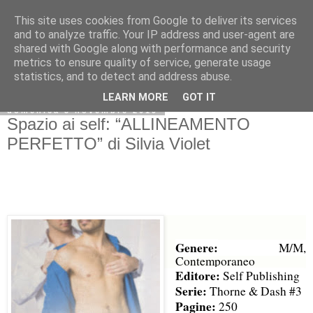
This site uses cookies from Google to deliver its services
and to analyze traffic. Your IP address and user-agent are
shared with Google along with performance and security
metrics to ensure quality of service, generate usage
statistics, and to detect and address abuse.
LEARN MORE
GOT IT
domenica 3 novembre 2019
Spazio ai self: “ALLINEAMENTO
PERFETTO” di Silvia Violet
Genere:
M/M,
Contemporaneo
Editore:
Self Publishing
Serie:
Thorne & Dash #3
Pagine:
250