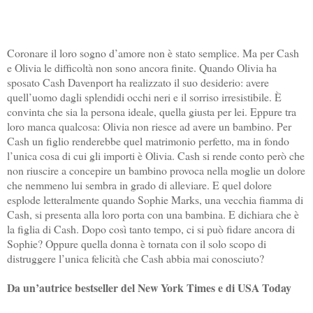
Coronare il loro sogno d’amore non è stato semplice. Ma per Cash
e Olivia le difficoltà non sono ancora finite. Quando Olivia ha
sposato Cash Davenport ha realizzato il suo desiderio: avere
quell’uomo dagli splendidi occhi neri e il sorriso irresistibile. È
convinta che sia la persona ideale, quella giusta per lei. Eppure tra
loro manca qualcosa: Olivia non riesce ad avere un bambino. Per
Cash un figlio renderebbe quel matrimonio perfetto, ma in fondo
l’unica cosa di cui gli importi è Olivia. Cash si rende conto però che
non riuscire a concepire un bambino provoca nella moglie un dolore
che nemmeno lui sembra in grado di alleviare. E quel dolore
esplode letteralmente quando Sophie Marks, una vecchia fiamma di
Cash, si presenta alla loro porta con una bambina. E dichiara che è
la figlia di Cash. Dopo così tanto tempo, ci si può fidare ancora di
Sophie? Oppure quella donna è tornata con il solo scopo di
distruggere l’unica felicità che Cash abbia mai conosciuto?
Da un’autrice bestseller del New York Times e di USA Today