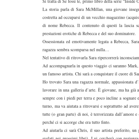
Si tratta di Se fossi te, primo libro della serie “Inside 
La storia parla di Sara McMillan, una giovane insegn
costretta ad occuparsi di un vecchio magazzino (acquist
di nome Rebecca. Il contenuto di questi la lascia sc
prestazioni erotiche di Rebecca e del suo dominatore.
Ossessionata ed emotivamente legata a Rebecca, Sara p
ragazza sembra scomparsa nel nulla…
Nel tentativo di ritrovarla Sara ripercorrerà inconsciam
duso/#sthash.Y3EQJmde.dpuf
duso/#sthash.Y3EQJmde.dpuf
duso/#sthash.Y3EQJmde.dpuf
duso/#sthash.Y3EQJmde.dpuf
duso/#sthash.Y3EQJmde.dpuf
Ad accompagnarla in questo viaggio ci saranno Mark, il
un famoso artista. Chi sarà a conquistare il cuore di S
Ho trovato Sara una ragazza normale, appassionata d’ar
lavorare in una galleria d’arte. È giovane, ma ha già av
sempre con i piedi per terra e poco incline a sognare 
turno, ma va aiutata a ritrovarsi e soprattutto ad aver
tutte (o gran parte) di noi, è terrorizzata dall’amore e 
perché ci si accorge che era tutto finto.
Ad aiutarla ci sarà Chris, il suo artista preferito, u
svelati nei prossimi libri). Lui cercherà con pazienz