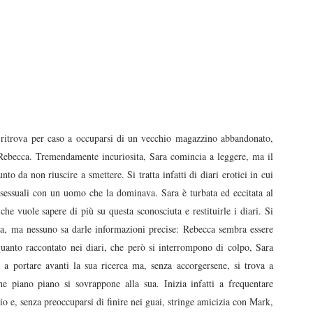
 ritrova per caso a occuparsi di un vecchio magazzino abbandonato,
 Rebecca. Tremendamente incuriosita, Sara comincia a leggere, ma il
nto da non riuscire a smettere. Si tratta infatti di diari erotici in cui
 sessuali con un uomo che la dominava. Sara è turbata ed eccitata al
he vuole sapere di più su questa sconosciuta e restituirle i diari. Si
va, ma nessuno sa darle informazioni precise: Rebecca sembra essere
uanto raccontato nei diari, che però si interrompono di colpo, Sara
 a portare avanti la sua ricerca ma, senza accorgersene, si trova a
che piano piano si sovrappone alla sua. Inizia infatti a frequentare
zio e, senza preoccuparsi di finire nei guai, stringe amicizia con Mark,