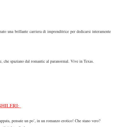
to una brillante carriera di imprenditrice per dedicarsi interamente
ere, che spaziano dal romantic al paranormal. Vive in Texas.
GHILERI:
appata, pensate un po’, in un romanzo erotico! Che stano vero?