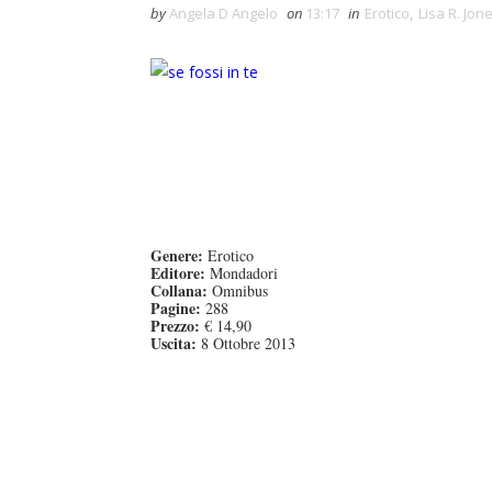
by
Angela D Angelo
on
13:17
in
Erotico
,
Lisa R. Jon
Genere:
Erotico
Editore:
Mondadori
Collana:
Omnibus
Pagine:
288
Prezzo:
€ 14,90
Uscita:
8 Ottobre 2013