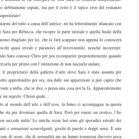
 debitamente espiati, ma per il resto è il tipico eroe del romanzo
 superdotato!
tarmi del tutto a causa dell’autrice: mi ha letteralmente sfiancato con
di Sara per Rebecca, che ricopre la parte iniziale e quella finale della
l’uomo sbagliato per lei, che la farà scappare non appena lo conoscerà
cchi quasi irreali e paranoici all’inverosimile, nonché incoerenti:
ando Sara conosce Chris per poi ricomparire prepotentemente quando
cercarla per primo con l’intenzione di non lasciarla andare.
l proprietario della galleria d’arte dove Sara è stata assunta per
lto approfondito per ora, ma dalle sue apparizioni si può capire che
onte a nulla, che se dice o pensa una cosa poi la fa. Apparentemente
nde un segreto. Chissà quale…
to al mondo dell’arte e dell’eros, la Jones ci accompagna in questa
che sta per diventare quella di Sara. Però per essere un erotico, l’ho
non succede nulla! Le uniche scene hot sono gli sporadici estratti dei
tranti e sensazioni sconvolgenti, giochi di parole e doppi sensi. È una
scene di sesso, che di sensualità me ne hanno trasmessa davvero poca