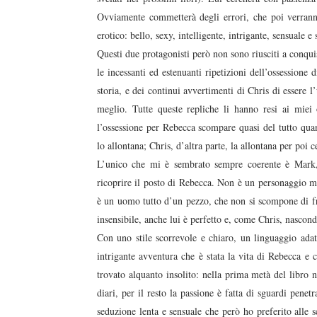
Ovviamente commetterà degli errori, che poi verranno
erotico: bello, sexy, intelligente, intrigante, sensuale e
Questi due protagonisti però non sono riusciti a conquis
le incessanti ed estenuanti ripetizioni dell’ossessione 
storia, e dei continui avvertimenti di Chris di essere 
meglio. Tutte queste repliche li hanno resi ai miei o
l’ossessione per Rebecca scompare quasi del tutto qu
lo allontana; Chris, d’altra parte, la allontana per poi 
L’unico che mi è sembrato sempre coerente è Mark, i
ricoprire il posto di Rebecca. Non è un personaggio mo
è un uomo tutto d’un pezzo, che non si scompone di fr
insensibile, anche lui è perfetto e, come Chris, nasco
Con uno stile scorrevole e chiaro, un linguaggio adat
intrigante avventura che è stata la vita di Rebecca e 
trovato alquanto insolito: nella prima metà del libro 
diari, per il resto la passione è fatta di sguardi pene
seduzione lenta e sensuale che però ho preferito alle 