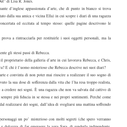
Out” di Lisa R. Jones.
ante d’inglese appassionata d’arte, che di punto in bianco si trova
ato dalla sua amica e vicina Ella) in cui scopre i diari di una ragazza
oncertata ed eccitata al tempo stesso: quelle pagine descrivono le
rova a rintracciarla per restituirle i suoi oggetti personali, ma la
ente gli stessi passi di Rebecca.
 proprietario della galleria d’arte in cui lavorava Rebecca, e Chris,
ara? E chi è l’uomo misterioso che Rebecca descrive nei suoi diari?
te e convinta di non poter mai riuscire a realizzare il suo sogno di
uto la sua dose di sofferenza dalla vita che l’ha resa troppo realista,
e a credere nei sogni. È una ragazza che non va salvata dal cattivo di
e sempre più fiducia in se stessa e nei propri sentimenti. Perché come
dal realizzarsi dei sogni, dall’idea di svegliarsi una mattina soffrendo
n personaggi un po’ misterioso con molti segreti (che spero verranno
a e dolcezza di far emergere la vera Sara, di renderla indipendente.