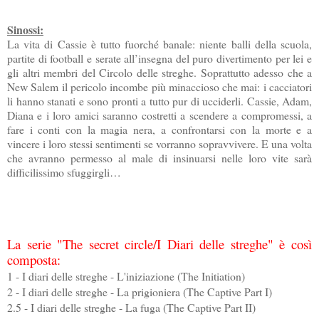
Sinossi:
La vita di Cassie è tutto fuorché banale: niente balli della scuola,
partite di football e serate all’insegna del puro divertimento per lei e
gli altri membri del Circolo delle streghe. Soprattutto adesso che a
New Salem il pericolo incombe più minaccioso che mai: i cacciatori
li hanno stanati e sono pronti a tutto pur di ucciderli. Cassie, Adam,
Diana e i loro amici saranno costretti a scendere a compromessi, a
fare i conti con la magia nera, a confrontarsi con la morte e a
vincere i loro stessi sentimenti se vorranno sopravvivere. E una volta
che avranno permesso al male di insinuarsi nelle loro vite sarà
difficilissimo sfuggirgli…
La serie "The secret circle/I Diari delle streghe" è così
composta:
1 - I diari delle streghe - L'iniziazione (The Initiation)
2 - I diari delle streghe - La prigioniera (The Captive Part I)
2.5 - I diari delle streghe - La fuga (The Captive Part II)