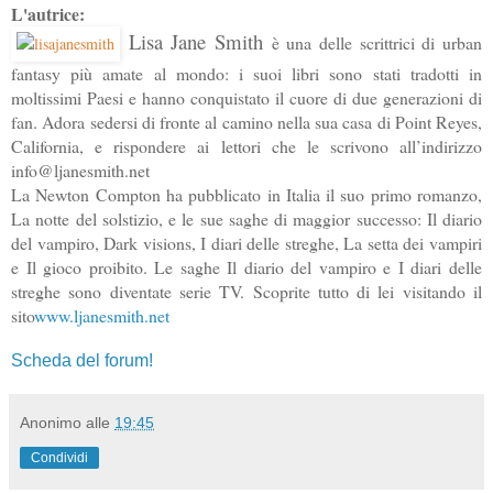
L'autrice:
Lisa Jane Smith
è una delle scrittrici di urban
fantasy più amate al mondo: i suoi libri sono stati tradotti in
moltissimi Paesi e hanno conquistato il cuore di due generazioni di
fan. Adora sedersi di fronte al camino nella sua casa di Point Reyes,
California, e rispondere ai lettori che le scrivono all’indirizzo
info@ljanesmith.net
La Newton Compton ha pubblicato in Italia il suo primo romanzo,
La notte del solstizio, e le sue saghe di maggior successo: Il diario
del vampiro, Dark visions, I diari delle streghe, La setta dei vampiri
e Il gioco proibito. Le saghe Il diario del vampiro e I diari delle
streghe sono diventate serie TV. Scoprite tutto di lei visitando il
sito
www.ljanesmith.net
Scheda del forum!
Anonimo
alle
19:45
Condividi