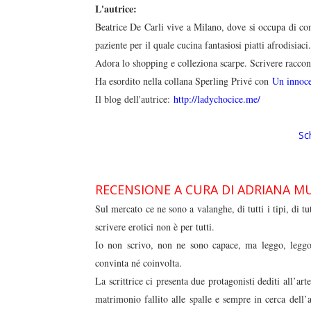
L'autrice:
Beatrice De Carli vive a Milano, dove si occupa di c
paziente per il quale cucina fantasiosi piatti afrodisiaci.
Adora lo shopping e colleziona scarpe. Scrivere raccont
Ha esordito nella collana Sperling Privé con
Un innoce
Il blog dell'autrice:
http://ladychocice.me/
Sc
RECENSIONE A CURA DI ADRIANA M
Sul mercato ce ne sono a valanghe, di tutti i tipi, di t
scrivere erotici non è per tutti.
Io non scrivo, non ne sono capace, ma leggo, leggo
convinta né coinvolta.
La scrittrice ci presenta due protagonisti dediti all’ar
matrimonio fallito alle spalle e sempre in cerca dell’