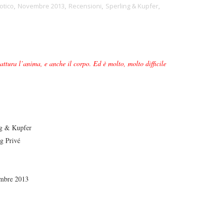
otico
,
Novembre 2013
,
Recensioni
,
Sperling & Kupfer
,
attura l’anima, e anche il corpo. Ed è molto, molto difficile
g & Kupfer
g Privé
mbre 2013