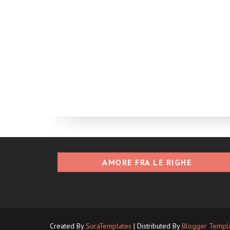
AMORE FRA LE RIGHE
Created By
SoraTemplates
| Distributed By
Blogger Templ