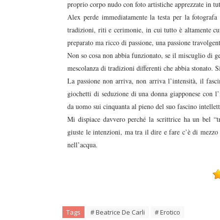
proprio corpo nudo con foto artistiche apprezzate in tu
Alex perde immediatamente la testa per la fotografa 
tradizioni, riti e cerimonie, in cui tutto è altamente cu
preparato ma ricco di passione, una passione travolgen
Non so cosa non abbia funzionato, se il miscuglio di ge
mescolanza di tradizioni differenti che abbia stonato. S
La passione non arriva, non arriva l’intensità, il fas
giochetti di seduzione di una donna giapponese con l’
da uomo sui cinquanta al pieno del suo fascino intellet
Mi dispiace davvero perché la scrittrice ha un bel “tr
giuste le intenzioni, ma tra il dire e fare c’è di mezz
nell’acqua.
Tags
# Beatrice De Carli
# Erotico