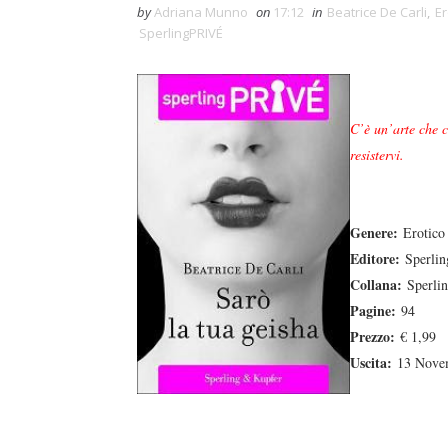
by
Adriana Munno
on
17:12
in
Beatrice De Carli
,
Er
SperlingPRIVÉ
C’è un’arte che c
resistervi.
Genere:
Erotico
Editore:
Sperlin
Collana:
Sperlin
Pagine:
94
Prezzo:
€ 1,99
Uscita:
13 Nove