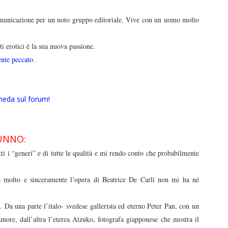
omunicazione per un noto gruppo editoriale. Vive con un uomo molto
i erotici è la sua nuova passione.
nte peccato
.
heda sul forum!
UNNO:
utti i “generi” e di tutte le qualità e mi rendo conto che probabilmente
 molto e sinceramente l’opera di Beatrice De Carli non mi ha né
te. Da una parte l’italo- svedese gallerista ed eterno Peter Pan, con un
amore, dall’altra l’eterea Atzuko, fotografa giapponese che mostra il