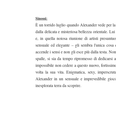
Sinossi:
È un torrido luglio quando Alexander vede per l
dalla delicata e misteriosa bellezza orientale. Lui
e, in quella noiosa riunione di artisti presuntu
sensuale ed elegante – gli sembra l'unica cosa
accende i sensi e non gli esce più dalla testa. No
spalle, si sia da tempo ripromesso di dedicarsi a 
impossibile non cedere a questo nuovo, fortissi
volta la sua vita. Enigmatica, sexy, imperscru
duso/#sthash.Y3EQJmde.dpuf
duso/#sthash.Y3EQJmde.dpuf
duso/#sthash.Y3EQJmde.dpuf
duso/#sthash.Y3EQJmde.dpuf
duso/#sthash.Y3EQJmde.dpuf
Alexander in un sensuale e imprevedibile gioco
inesplorata terra da scoprire.