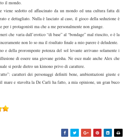
tto il mondo.
e viene sedotto ed affascinato da un mondo ed una cultura fatta di
rato e dettagliato. Nulla è lasciato al caso, il gioco della seduzione è
te per i protagonisti ma che a me personalmente non giunge.
neri che varia dall’erotico “di base” al “bondage” mal riuscito, o è la
inceramente non lo so ma il risultato finale a mio parere è deludente.
cino e della prorompente potenza del sol levante arrivano solamente i
illusione di essere una giovane geisha. Ne esce male anche Alex che
tuale si perde dietro un kimono privo di carattere.
atto”: caratteri dei personaggi definiti bene, ambientazioni giuste e
o il mare e stavolta la De Carli ha fatto, a mia opinione, un gran buco