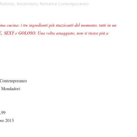
Roberts
,
Recensioni
,
Romance Contemporaneo
ma cucina: i tre ingredienti più stuzzicanti del momento, tutti in un
, SEXY e GOLOSO. Una volta assaggiato, non si riesce più a
Contemporaneo
 Mondadori
,99
re 2013