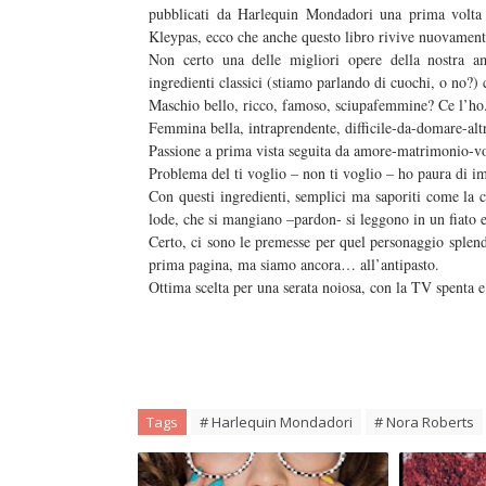
pubblicati da Harlequin Mondadori una prima volta
Kleypas, ecco che anche questo libro rivive nuovament
Non certo una delle migliori opere della nostra a
ingredienti classici (stiamo parlando di cuochi, o no?) c
Maschio bello, ricco, famoso, sciupafemmine? Ce l’ho
Femmina bella, intraprendente, difficile-da-domare-alt
Passione a prima vista seguita da amore-matrimonio-vo
Problema del ti voglio – non ti voglio – ho paura di 
Con questi ingredienti, semplici ma saporiti come la
lode, che si mangiano –pardon- si leggono in un fiato e
Certo, ci sono le premesse per quel personaggio splend
prima pagina, ma siamo ancora… all’antipasto.
Ottima scelta per una serata noiosa, con la TV spenta e
Tags
# Harlequin Mondadori
# Nora Roberts