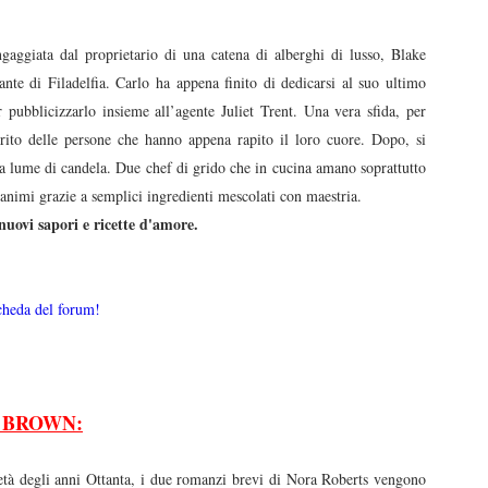
aggiata dal proprietario di una catena di alberghi di lusso, Blake
nte di Filadelfia. Carlo ha appena finito di dedicarsi al suo ultimo
r pubblicizzarlo insieme all’agente Juliet Trent. Una vera sfida, per
rito delle persone che hanno appena rapito il loro cuore. Dopo, si
a a lume di candela. Due chef di grido che in cucina amano soprattutto
li animi grazie a semplici ingredienti mescolati con maestria.
 nuovi sapori e ricette d'amore.
cheda del forum!
 BROWN:
età degli anni Ottanta, i due romanzi brevi di Nora Roberts vengono