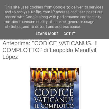
This site uses cookies from Google to deliver its services
and to analyze traffic. Your IP address and user-agent are
shared with Google along with performance and security
metrics to ensure quality of service, generate usage
statistics, and to detect and address abuse.
LEARN MORE
GOT IT
giovedì 27 luglio 2017
Anteprima: "CODICE VATICANUS. IL
COMPLOTTO" di Leopoldo Mendívil
López