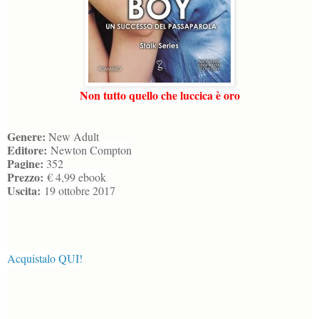
Non tutto quello che luccica è oro
Genere:
New Adult
Editore:
Newton Compton
Pagine:
352
Prezzo:
€ 4,99 ebook
Uscita:
19 ottobre 2017
Acquistalo QUI!