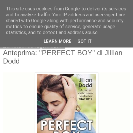
This site uses cookies from Google to deliver its services
and to analyze traffic. Your IP address and user-agent are
shared with Google along with performance and security
metrics to ensure quality of service, generate usage
statistics, and to detect and address abuse.
LEARN MORE
GOT IT
mercoledì 26 luglio 2017
Anteprima: "PERFECT BOY" di JilIian
Dodd