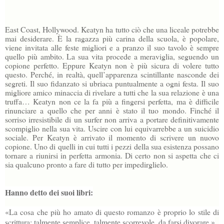
East Coast, Hollywood. Keatyn ha tutto ciò che una liceale potrebbe
mai desiderare. È la ragazza più carina della scuola, è popolare,
viene invitata alle feste migliori e a pranzo il suo tavolo è sempre
quello più ambito. La sua vita procede a meraviglia, seguendo un
copione perfetto. Eppure Keatyn non è più sicura di volere tutto
questo. Perché, in realtà, quell’apparenza scintillante nasconde dei
segreti. Il suo fidanzato si ubriaca puntualmente a ogni festa. Il suo
migliore amico minaccia di rivelare a tutti che la sua relazione è una
truffa… Keatyn non ce la fa più a fingersi perfetta, ma è difficile
rinunciare a quello che per anni è stato il tuo mondo. Finché il
sorriso irresistibile di un surfer non arriva a portare definitivamente
scompiglio nella sua vita. Uscire con lui equivarrebbe a un suicidio
sociale. Per Keatyn è arrivato il momento di scrivere un nuovo
copione. Uno di quelli in cui tutti i pezzi della sua esistenza possano
tornare a riunirsi in perfetta armonia. Di certo non si aspetta che ci
sia qualcuno pronto a fare di tutto per impedirglielo.
Hanno detto dei suoi libri:
«La cosa che più ho amato di questo romanzo è proprio lo stile di
scrittura: talmente semplice, talmente scorrevole, da farsi divorare.»