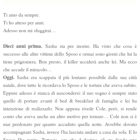
Ti amo da sempre.
Ti ho atteso per anni.
Adesso non mi sfuggirai…
Dieci anni prima.
Sasha sta per morire. Ha visto che cosa è
successo alle altre vittime dello Sposo e ormai sono giorni che lui la
tiene prigioniera. Ben presto, il killer ucciderà anche lei. Ma ecco
che accade il miracolo…
Oggi.
Sasha era scappata il più lontano possibile dalla sua città
natale, dove tutto le ricordava lo Sposo e le torture che aveva subito.
Eppure adesso è stanca di nascondersi: il suo sogno è sempre stato
quello di portare avanti il bed & breakfast di famiglia e lei ha
intenzione di realizzarlo. Non appena rivede Cole, però, si rende
conto che aveva anche un altro motivo per tornare… Cole non si è
mai perdonato per quanto accaduto quella notte. Avrebbe dovuto
accompagnare Sasha, invece l'ha lasciata andare a casa da sola. E lo
Sposo l'ha rapita. Tuttavia, ora che il destino gli sta dando una