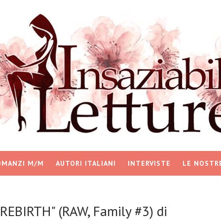
OMANZI M/M
AUTORI ITALIANI
INTERVISTE
LE NOSTR
"REBIRTH" (RAW, Family #3) di