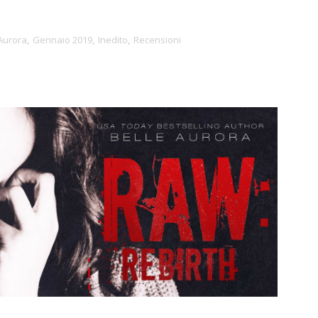
 Aurora
,
Gennaio 2019
,
Inedito
,
Recensioni