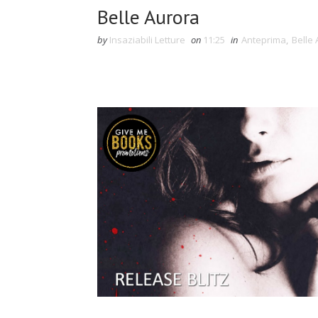
Belle Aurora
by
Insaziabili Letture
on
11:25
in
Anteprima
,
Belle