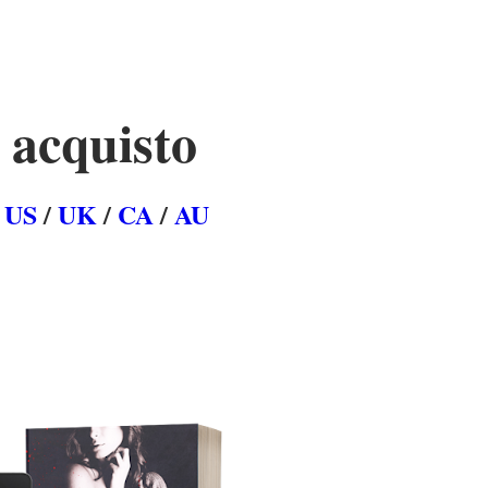
 acquisto
N
US
/
UK
/
CA
/
AU