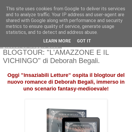
This site uses cookies from Google to deliver its services
and to analyze traffic. Your IP address and user-agent are
shared with Google along with performance and security
metrics to ensure quality of service, generate usage
statistics, and to detect and address abuse.
LEARN MORE
GOT IT
giovedì 28 maggio 2020
BLOGTOUR: "L'AMAZZONE E IL
VICHINGO" di Deborah Begali.
Oggi "Insaziabili Letture" ospita il blogtour del
nuovo romance di Deborah Begali, immerso in
uno scenario fantasy-medioevale!