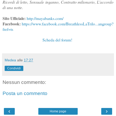
Ricordi di letto
,
Sensuale inganno
,
Contratto milionario
,
L'accordo
di una notte
.
Sito Ufficiale:
http://mayabanks.com/
Facebook:
https://www.facebook.com/BreathlessLaTrilo...angroup?
fref=ts
Scheda del forum!
Medea
alle
17:27
Condividi
Nessun commento:
Posta un commento
‹
›
Home page