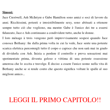
Sinossi:
Jace Crestwell, Ash McIntyre e Gabe Hamilton sono amici e soci di lavoro da
anni. Ricchissimi, potenti e irresistibilmente sexy, sono abituati a ottenere
sempre tutto ciò che vogliono, ma mentre Gabe è l'unico dei tre a essersi
fidanzato, Jace e Ash continuano a condividere tutto, anche le donne.
I loro ménage à trois vengono però improvvisamente sospesi quando Jace
conosce Bethany: fin dalla prima volta in cui la vede, Jace sente una potente
scarica elettrica percorrergli tutto il corpo e capisce che non sarà mai in grado
di dividerla con Ash. Inizia a perdere il controllo e prova sensazioni mai
sperimentate prima, diventa geloso e vittima di una potente ossessione
amorosa che lo eccita e travolge. È deciso a essere l'unico uomo nella vita di
Bethany anche se si rende conto che questo significa voltare le spalle al suo
migliore amico...
LEGGI IL PRIMO CAPITOLO!!