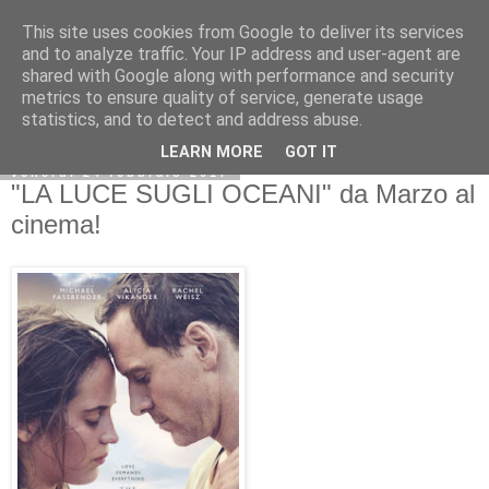
This site uses cookies from Google to deliver its services
and to analyze traffic. Your IP address and user-agent are
shared with Google along with performance and security
metrics to ensure quality of service, generate usage
statistics, and to detect and address abuse.
LEARN MORE
GOT IT
venerdì 24 febbraio 2017
"LA LUCE SUGLI OCEANI" da Marzo al
cinema!