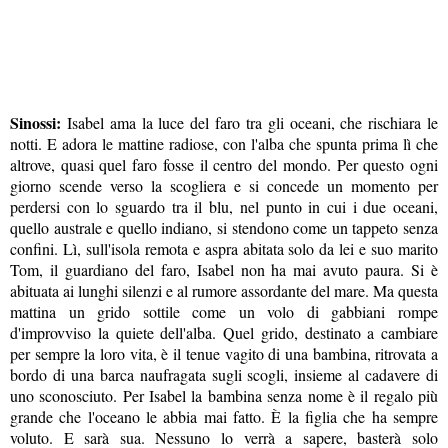
Sinossi:
Isabel ama la luce del faro tra gli oceani, che rischiara le
notti. E adora le mattine radiose, con l'alba che spunta prima lì che
altrove, quasi quel faro fosse il centro del mondo. Per questo ogni
giorno scende verso la scogliera e si concede un momento per
perdersi con lo sguardo tra il blu, nel punto in cui i due oceani,
quello australe e quello indiano, si stendono come un tappeto senza
confini. Lì, sull'isola remota e aspra abitata solo da lei e suo marito
Tom, il guardiano del faro, Isabel non ha mai avuto paura. Si è
abituata ai lunghi silenzi e al rumore assordante del mare. Ma questa
mattina un grido sottile come un volo di gabbiani rompe
d'improvviso la quiete dell'alba. Quel grido, destinato a cambiare
per sempre la loro vita, è il tenue vagito di una bambina, ritrovata a
bordo di una barca naufragata sugli scogli, insieme al cadavere di
uno sconosciuto. Per Isabel la bambina senza nome è il regalo più
grande che l'oceano le abbia mai fatto. È la figlia che ha sempre
voluto. E sarà sua. Nessuno lo verrà a sapere, basterà solo