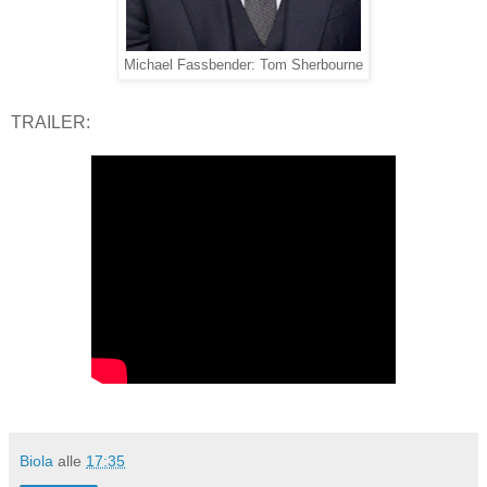
Michael Fassbender: Tom Sherbourne
TRAILER:
Biola
alle
17:35