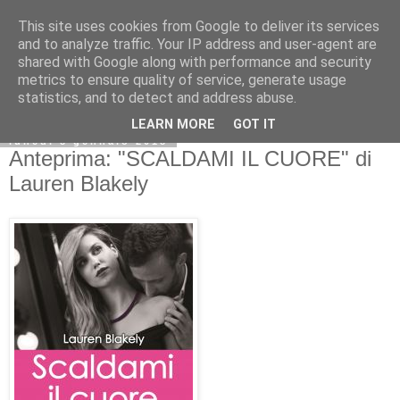
This site uses cookies from Google to deliver its services
and to analyze traffic. Your IP address and user-agent are
shared with Google along with performance and security
metrics to ensure quality of service, generate usage
statistics, and to detect and address abuse.
LEARN MORE
GOT IT
lunedì 8 gennaio 2018
Anteprima: "SCALDAMI IL CUORE" di
Lauren Blakely