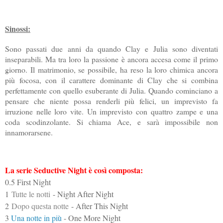
Sinossi:
Sono passati due anni da quando Clay e Julia sono diventati
inseparabili. Ma tra loro la passione è ancora accesa come il primo
giorno. Il matrimonio, se possibile, ha reso la loro chimica ancora
più focosa, con il carattere dominante di Clay che si combina
perfettamente con quello esuberante di Julia. Quando cominciano a
pensare che niente possa renderli più felici, un imprevisto fa
irruzione nelle loro vite. Un imprevisto con quattro zampe e una
coda scodinzolante. Si chiama Ace, e sarà impossibile non
innamorarsene.
La serie Seductive Night è così composta:
0.5 First Night
1
Tutte le notti
- Night After Night
2
Dopo questa notte
- After This Night
3
Una notte in più
- One More Night