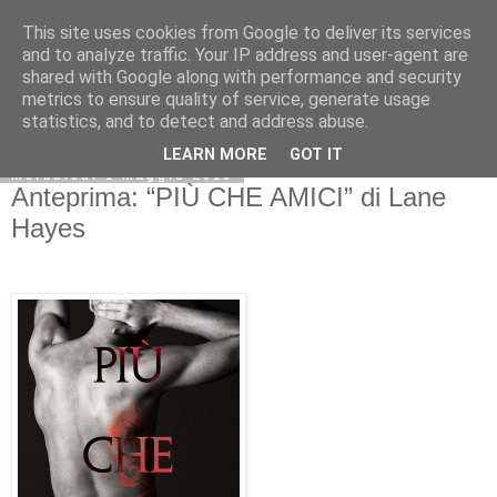
This site uses cookies from Google to deliver its services
and to analyze traffic. Your IP address and user-agent are
shared with Google along with performance and security
metrics to ensure quality of service, generate usage
statistics, and to detect and address abuse.
LEARN MORE
GOT IT
mercoledì 1 maggio 2019
Anteprima: “PIÙ CHE AMICI” di Lane
Hayes