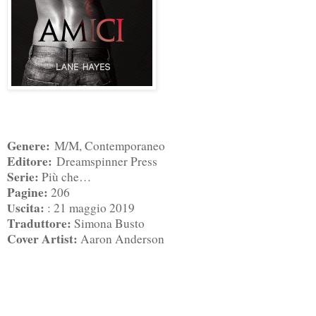
Genere:
M/M,
Contemporaneo
Editore:
Dreamspinner Press
Serie:
Più che…
Pagine:
206
scita:
U
: 21 maggio 2019
Traduttore:
Simona Busto
Cover Artist:
Aaron Anderson