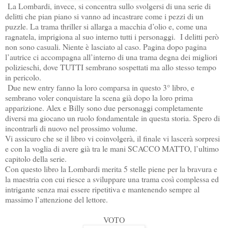
La Lombardi, invece, si concentra sullo svolgersi di una serie di
delitti che pian piano si vanno ad incastrare come i pezzi di un
puzzle. La trama thriller si allarga a macchia d’olio e, come una
ragnatela, imprigiona al suo interno tutti i personaggi. I delitti però
non sono casuali. Niente è lasciato al caso. Pagina dopo pagina
l’autrice ci accompagna all’interno di una trama degna dei migliori
polizieschi, dove TUTTI sembrano sospettati ma allo stesso tempo
in pericolo.
Due new entry fanno la loro comparsa in questo 3° libro, e
sembrano voler conquistare la scena già dopo la loro prima
apparizione. Alex e Billy sono due personaggi completamente
diversi ma giocano un ruolo fondamentale in questa storia. Spero di
incontrarli di nuovo nel prossimo volume.
Vi assicuro che se il libro vi coinvolgerà, il finale vi lascerà sorpresi
e con la voglia di avere già tra le mani SCACCO MATTO, l’ultimo
capitolo della serie.
Con questo libro la Lombardi merita 5 stelle piene per la bravura e
la maestria con cui riesce a sviluppare una trama così complessa ed
intrigante senza mai essere ripetitiva e mantenendo sempre al
massimo l’attenzione del lettore.
VOTO