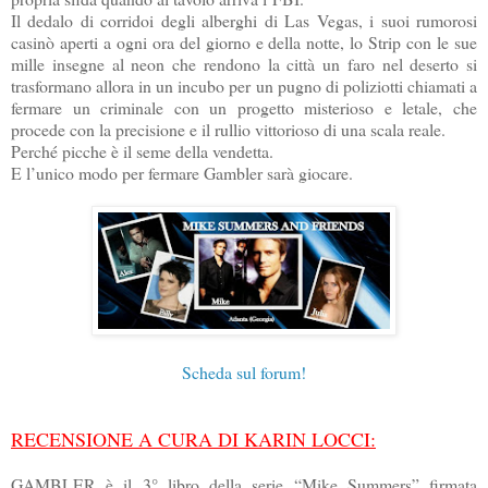
Il dedalo di corridoi degli alberghi di Las Vegas, i suoi rumorosi
casinò aperti a ogni ora del giorno e della notte, lo Strip con le sue
mille insegne al neon che rendono la città un faro nel deserto si
trasformano allora in un incubo per un pugno di poliziotti chiamati a
fermare un criminale con un progetto misterioso e letale, che
procede con la precisione e il rullio vittorioso di una scala reale.
Perché picche è il seme della vendetta.
E l’unico modo per fermare Gambler sarà giocare.
Scheda sul forum!
RECENSIONE A CURA DI KARIN LOCCI:
GAMBLER è il 3° libro della serie “Mike Summers” firmata