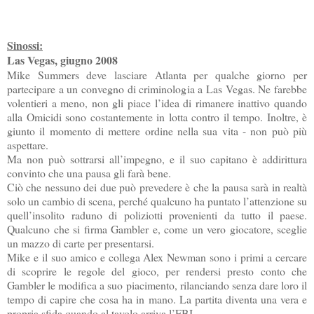
Sinossi:
Las Vegas, giugno 2008
Mike Summers deve lasciare Atlanta per qualche giorno per
partecipare a un convegno di criminologia a Las Vegas. Ne farebbe
volentieri a meno, non gli piace l’idea di rimanere inattivo quando
alla Omicidi sono costantemente in lotta contro il tempo. Inoltre, è
giunto il momento di mettere ordine nella sua vita - non può più
aspettare.
Ma non può sottrarsi all’impegno, e il suo capitano è addirittura
convinto che una pausa gli farà bene.
Ciò che nessuno dei due può prevedere è che la pausa sarà in realtà
solo un cambio di scena, perché qualcuno ha puntato l’attenzione su
quell’insolito raduno di poliziotti provenienti da tutto il paese.
Qualcuno che si firma Gambler e, come un vero giocatore, sceglie
un mazzo di carte per presentarsi.
Mike e il suo amico e collega Alex Newman sono i primi a cercare
di scoprire le regole del gioco, per rendersi presto conto che
Gambler le modifica a suo piacimento, rilanciando senza dare loro il
tempo di capire che cosa ha in mano. La partita diventa una vera e
propria sfida quando al tavolo arriva l’FBI.