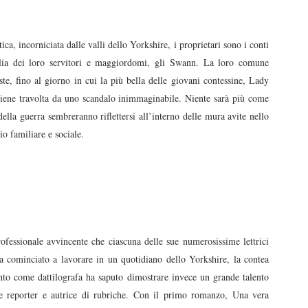
ca, incorniciata dalle valli dello Yorkshire, i proprietari sono i conti
ia dei loro servitori e maggiordomi, gli Swann. La loro comune
este, fino al giorno in cui la più bella delle giovani contessine, Lady
 viene travolta da uno scandalo inimmaginabile. Niente sarà più come
ella guerra sembreranno riflettersi all’interno delle mura avite nello
rio familiare e sociale.
ofessionale avvincente che ciascuna delle sue numerosissime lettrici
a cominciato a lavorare in un quotidiano dello Yorkshire, la contea
nto come dattilografa ha saputo dimostrare invece un grande talento
me reporter e autrice di rubriche. Con il primo romanzo, Una vera