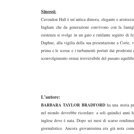
Sinossi:
Cavendon Hall è un’antica dimora, elegante e aristocrati
Ingham che da generazioni convivono con la famigl
esistenza si svolge in un gaio e rutilante seguito di f
Daphne, alla vigilia della sua presentazione a Corte,
prima e le scosse e i turbamenti portati dai prodromi d
sconvolgimento ormai irreversibile del passato equilib
L’autore:
BARBARA TAYLOR BRADFORD
ha una storia pr
nel mondo dovrebbe ricordare: a soli quindici anni h
inglese dove è nata. Dopo sei mesi di scarso rendime
giornalistico. Ancora giovanissima era già nota co