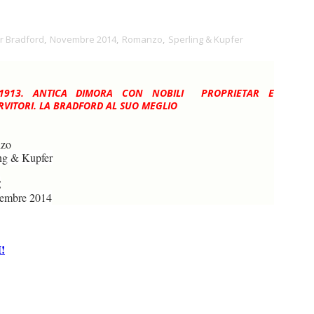
r Bradford
,
Novembre 2014
,
Romanzo
,
Sperling & Kupfer
 1913. ANTICA DIMORA CON NOBILI PROPRIETAR E
RVITORI. LA BRADFORD AL SUO MEGLIO
zo
ng & Kupfer
€
embre 2014
!