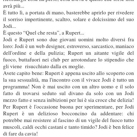
avrà più...
È tutto lì, a portata di mano, basterebbe aprirlo per rivedere
il sorriso impertinente, scaltro, solare e dolcissimo del suo
Jodi...
È questo “Quel che resta”, a Rupert...
Jodi e Rupert sono due giovani uomini molto diversi fra
loro: Jodi è un web designer, estroverso, sarcastico, maniaco
dell'ordine e della pulizia; Rupert un aitante vigile del
fuoco, buttafuori nei club per arrotondare lo stipendio che
gli viene risucchiato dalla ex moglie.
Avete capito bene: Rupert è appena uscito allo scoperto con
la sua sessualità, ma l'incontro con il vivace Jodi è tutto un
programma! Non è mai uscito con un altro uomo e il solo
fatto di trovarsi seduto sul divano da solo con un Jodi
mezzo fatto e senza inibizioni per lui è sia croce che delizia!
Per Rupert è l'occasione buona per sperimentare, per Jodi
Rupert è un delizioso bocconcino da addentare: chi
potrebbe mai resistere al fascino di un vigile del fuoco tutto
muscoli, caldi occhi castani e tanto timido? Jodi è ben felice
di fare da cavia!