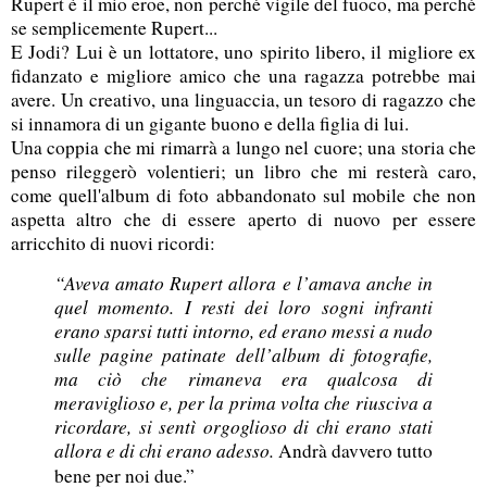
Rupert è il mio eroe, non perché vigile del fuoco, ma perché
se semplicemente Rupert...
E Jodi? Lui è un lottatore, uno spirito libero, il migliore ex
fidanzato e migliore amico che una ragazza potrebbe mai
avere. Un creativo, una linguaccia, un tesoro di ragazzo che
si innamora di un gigante buono e della figlia di lui.
Una coppia che mi rimarrà a lungo nel cuore; una storia che
penso rileggerò volentieri; un libro che mi resterà caro,
come quell'album di foto abbandonato sul mobile che non
aspetta altro che di essere aperto di nuovo per essere
arricchito di nuovi ricordi:
“Aveva amato Rupert allora e l’amava anche in
quel momento. I resti dei loro sogni infranti
erano sparsi tutti intorno, ed erano messi a nudo
sulle pagine patinate dell’album di fotografie,
ma ciò che rimaneva era qualcosa di
meraviglioso e, per la prima volta che riusciva a
ricordare, si sentì orgoglioso di chi erano stati
allora e di chi erano adesso.
Andrà davvero tutto
bene per noi due.”