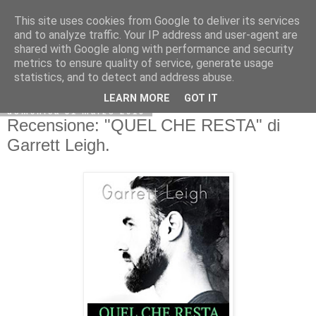
This site uses cookies from Google to deliver its services
and to analyze traffic. Your IP address and user-agent are
shared with Google along with performance and security
metrics to ensure quality of service, generate usage
statistics, and to detect and address abuse.
LEARN MORE
GOT IT
domenica 31 marzo 2019
Recensione: "QUEL CHE RESTA" di
Garrett Leigh.