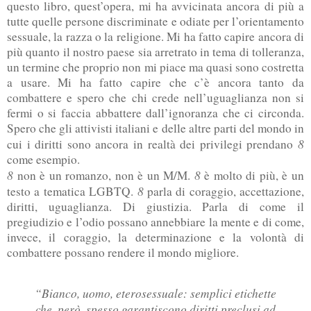
questo libro, quest’opera, mi ha avvicinata ancora di più a
tutte quelle persone discriminate e odiate per l’orientamento
sessuale, la razza o la religione. Mi ha fatto capire ancora di
più quanto il nostro paese sia arretrato in tema di tolleranza,
un termine che proprio non mi piace ma quasi sono costretta
a usare. Mi ha fatto capire che c’è ancora tanto da
combattere e spero che chi crede nell’uguaglianza non si
fermi o si faccia abbattere dall’ignoranza che ci circonda.
Spero che gli attivisti italiani e delle altre parti del mondo in
8
cui i diritti sono ancora in realtà dei privilegi prendano
come esempio.
8
8
non è un romanzo, non è un M/M.
è molto di più, è un
8
testo a tematica LGBTQ.
parla di coraggio, accettazione,
diritti, uguaglianza. Di giustizia. Parla di come il
pregiudizio e l’odio possano annebbiare la mente e di come,
invece, il coraggio, la determinazione e la volontà di
combattere possano rendere il mondo migliore.
“Bianco, uomo, eterosessuale: semplici etichette
che, però, spesso garantiscono diritti preclusi ad