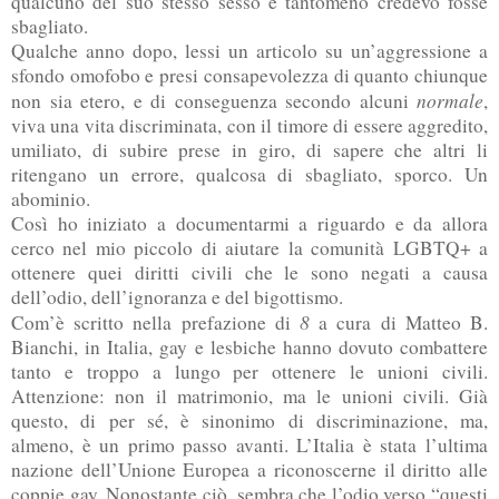
qualcuno del suo stesso sesso e tantomeno credevo fosse
sbagliato.
Qualche anno dopo, lessi un articolo su un’aggressione a
sfondo omofobo e presi consapevolezza di quanto chiunque
normale
non sia etero, e di conseguenza secondo alcuni
,
viva una vita discriminata, con il timore di essere aggredito,
umiliato, di subire prese in giro, di sapere che altri li
ritengano un errore, qualcosa di sbagliato, sporco. Un
abominio.
Così ho iniziato a documentarmi a riguardo e da allora
cerco nel mio piccolo di aiutare la comunità LGBTQ+ a
ottenere quei diritti civili che le sono negati a causa
dell’odio, dell’ignoranza e del bigottismo.
8
Com’è scritto nella prefazione di
a cura di Matteo B.
Bianchi, in Italia, gay e lesbiche hanno dovuto combattere
tanto e troppo a lungo per ottenere le unioni civili.
Attenzione: non il matrimonio, ma le unioni civili. Già
questo, di per sé, è sinonimo di discriminazione, ma,
almeno, è un primo passo avanti. L’Italia è stata l’ultima
nazione dell’Unione Europea a riconoscerne il diritto alle
coppie gay. Nonostante ciò, sembra che l’odio verso “questi