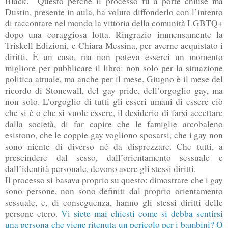
Black. Questo perché il processo fu a porte chiuse ma
Dustin, presente in aula, ha voluto diffonderlo con l’intento
di raccontare nel mondo la vittoria della comunità LGBTQ+
dopo una coraggiosa lotta. Ringrazio immensamente la
Triskell Edizioni, e Chiara Messina, per averne acquistato i
diritti. È un caso, ma non poteva esserci un momento
migliore per pubblicare il libro: non solo per la situazione
politica attuale, ma anche per il mese. Giugno è il mese del
ricordo di Stonewall, del gay pride, dell’orgoglio gay, ma
non solo. L’orgoglio di tutti gli esseri umani di essere ciò
che si è o che si vuole essere, il desiderio di farsi accettare
dalla società, di far capire che le famiglie arcobaleno
esistono, che le coppie gay vogliono sposarsi, che i gay non
sono niente di diverso né da disprezzare. Che tutti, a
prescindere dal sesso, dall’orientamento sessuale e
dall’identità personale, devono avere gli stessi diritti.
Il processo si basava proprio su questo: dimostrare che i gay
sono persone, non sono definiti dal proprio orientamento
sessuale, e, di conseguenza, hanno gli stessi diritti delle
persone etero.
Vi siete mai chiesti come si debba sentirsi
una persona che viene ritenuta un pericolo per i bambini? O