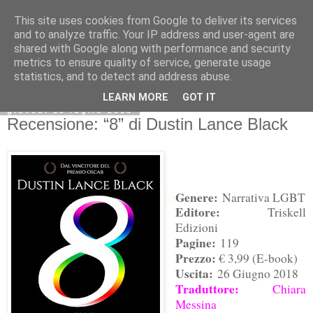
This site uses cookies from Google to deliver its services
and to analyze traffic. Your IP address and user-agent are
shared with Google along with performance and security
metrics to ensure quality of service, generate usage
statistics, and to detect and address abuse.
LEARN MORE
GOT IT
giovedì 19 luglio 2018
Recensione: “8” di Dustin Lance Black
Genere:
Narrativa LGBT
Editore:
Triskell
Edizioni
Pagine:
119
Prezzo:
€ 3,99 (E-book)
Uscita:
26 Giugno 2018
Traduttore:
Chiara
Messina