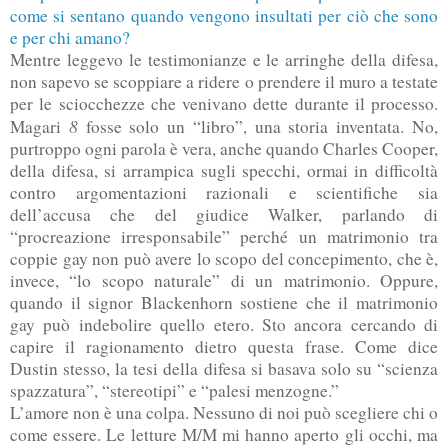
come si sentano quando vengono insultati per ciò che sono
e per chi amano?
Mentre leggevo le testimonianze e le arringhe della difesa,
non sapevo se scoppiare a ridere o prendere il muro a testate
per le sciocchezze che venivano dette durante il processo.
8
Magari
fosse solo un “libro”, una storia inventata. No,
purtroppo ogni parola è vera, anche quando Charles Cooper,
della difesa, si arrampica sugli specchi, ormai in difficoltà
contro argomentazioni razionali e scientifiche sia
dell’accusa che del giudice Walker, parlando di
“procreazione irresponsabile” perché un matrimonio tra
coppie gay non può avere lo scopo del concepimento, che è,
invece, “lo scopo naturale” di un matrimonio. Oppure,
quando il signor Blackenhorn sostiene che il matrimonio
gay può indebolire quello etero. Sto ancora cercando di
capire il ragionamento dietro questa frase. Come dice
Dustin stesso, la tesi della difesa si basava solo su “scienza
spazzatura”, “stereotipi” e “palesi menzogne.”
L’amore non è una colpa. Nessuno di noi può scegliere chi o
come essere. Le letture M/M mi hanno aperto gli occhi, ma