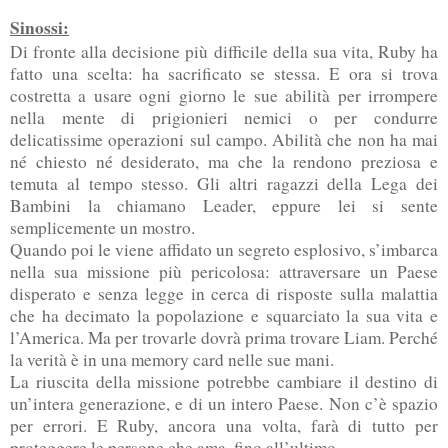
Sinossi:
Di fronte alla decisione più difficile della sua vita, Ruby ha
fatto una scelta: ha sacrificato se stessa. E ora si trova
costretta a usare ogni giorno le sue abilità per irrompere
nella mente di prigionieri nemici o per condurre
delicatissime operazioni sul campo. Abilità che non ha mai
né chiesto né desiderato, ma che la rendono preziosa e
temuta al tempo stesso. Gli altri ragazzi della Lega dei
Bambini la chiamano Leader, eppure lei si sente
semplicemente un mostro.
Quando poi le viene affidato un segreto esplosivo, s’imbarca
nella sua missione più pericolosa: attraversare un Paese
disperato e senza legge in cerca di risposte sulla malattia
che ha decimato la popolazione e squarciato la sua vita e
l’America. Ma per trovarle dovrà prima trovare Liam. Perché
la verità è in una memory card nelle sue mani.
La riuscita della missione potrebbe cambiare il destino di
un’intera generazione, e di un intero Paese. Non c’è spazio
per errori. E Ruby, ancora una volta, farà di tutto per
proteggere le persone che ama, fino all’ultimo.