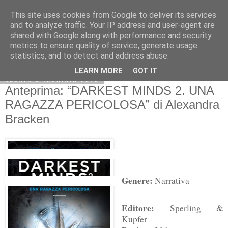
This site uses cookies from Google to deliver its services
and to analyze traffic. Your IP address and user-agent are
shared with Google along with performance and security
metrics to ensure quality of service, generate usage
statistics, and to detect and address abuse.
LEARN MORE
GOT IT
sabato 9 febbraio 2019
Anteprima: “DARKEST MINDS 2. UNA
RAGAZZA PERICOLOSA” di Alexandra
Bracken
Genere:
Narrativa
Editore:
Sperling &
Kupfer