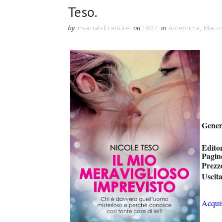
Teso.
by
Insaziabili Letture
on
18:22
in
Anteprima
,
Marzo
Gener
Edito
Pagin
Prezz
Uscit
Acquis