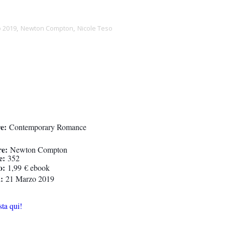
 2019
,
Newton Compton
,
Nicole Teso
e:
Contemporary Romance
re:
Newton Compton
e:
352
o:
1
,99
€ ebook
a:
21 Marzo 2019
ta qui!