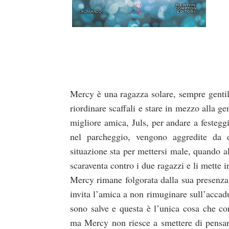
Mercy è una ragazza solare, sempre gentil
riordinare scaffali e stare in mezzo alla 
duso/#sthash.Y3EQJmde.dpuf
duso/#sthash.Y3EQJmde.dpuf
duso/#sthash.Y3EQJmde.dpuf
duso/#sthash.Y3EQJmde.dpuf
duso/#sthash.Y3EQJmde.dpuf
migliore amica, Juls, per andare a festegg
nel parcheggio, vengono aggredite da 
situazione sta per mettersi male, quando a
scaraventa contro i due ragazzi e li mette i
Mercy rimane folgorata dalla sua presenza
invita l’amica a non rimuginare sull’accadu
sono salve e questa è l’unica cosa che co
ma Mercy non riesce a smettere di pensare