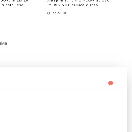
"DOVE INIZIA LA
Anteprima: "IL MIO MERAVIGLIOSO
i Nicole Teso
IMPREVISTO" di Nicole Teso.
Feb 22, 2019
lvia