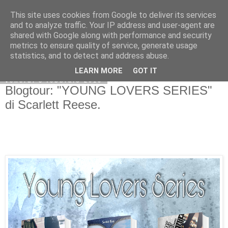
This site uses cookies from Google to deliver its services
and to analyze traffic. Your IP address and user-agent are
shared with Google along with performance and security
metrics to ensure quality of service, generate usage
statistics, and to detect and address abuse.
LEARN MORE
GOT IT
venerdì 8 febbraio 2019
Blogtour: "YOUNG LOVERS SERIES"
di Scarlett Reese.