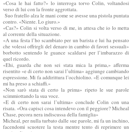
«Cosa le hai fatto?» lo interroga torvo Colin, voltandosi
verso di lui con la fronte aggrottata.
Suo fratello alza le mani come se avesse una pistola puntata
contro. «Niente. Lo giuro.»
«Cas?» Colin si volta verso di me, in attesa che io lo metta
al corrente della situazione.
«A una festa l’ho scambiato per un barista e lui ha pensato
che volessi offrirgli del denaro in cambio di favori sessuali»
borbotto sentendo le guance scaldarsi per l’imbarazzo di
quel ricordo.
«Ehi, guarda che non sei stata mica la prima,» afferma
risentito «e di certo non sarai l’ultima» aggiunge cambiando
espressione. Mi fa addirittura l’occhiolino. «E comunque lei
mi ha preso a schiaffi.»
«Non sarò stata di certo la prima» ripeto le sue parole
scimmiottando la sua voce.
«E di certo non sarai l’ultima» conclude Colin con una
risata. «Ora capisci cosa intendevo con il peggiore? Micheal
Chase, pecora nera indiscussa della famiglia»
Micheal, per nulla turbato dalle sue parole, mi fa un inchino,
facendomi scuotere la testa mentre tento di reprimere un