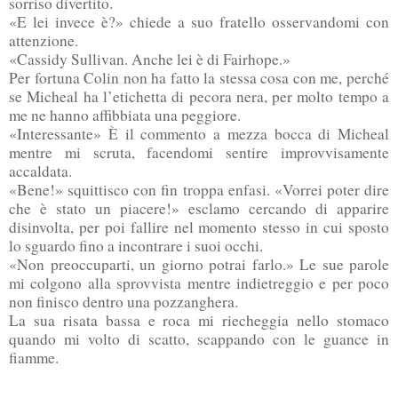
sorriso divertito.
«E lei invece è?» chiede a suo fratello osservandomi con
attenzione.
«Cassidy Sullivan. Anche lei è di Fairhope.»
Per fortuna Colin non ha fatto la stessa cosa con me, perché
se Micheal ha l’etichetta di pecora nera, per molto tempo a
me ne hanno affibbiata una peggiore.
«Interessante» È il commento a mezza bocca di Micheal
mentre mi scruta, facendomi sentire improvvisamente
accaldata.
«Bene!» squittisco con fin troppa enfasi. «Vorrei poter dire
che è stato un piacere!» esclamo cercando di apparire
disinvolta, per poi fallire nel momento stesso in cui sposto
lo sguardo fino a incontrare i suoi occhi.
«Non preoccuparti, un giorno potrai farlo.» Le sue parole
mi colgono alla sprovvista mentre indietreggio e per poco
non finisco dentro una pozzanghera.
La sua risata bassa e roca mi riecheggia nello stomaco
quando mi volto di scatto, scappando con le guance in
fiamme.