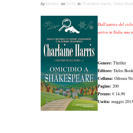
by
Medea
on
20:10
in
Charlaine Harris
,
Delos Boo
Dall'autrice del cic
arriva in Italia una 
Genere:
Thriller
Editore:
Delos Book
Collana:
Odissea No
Pagine:
200
Prezzo:
€ 14,90
Uscita:
maggio 201