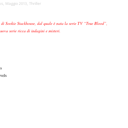
ks
,
Maggio 2013
,
Thriller
lo di Sookie Stackhouse, dal quale è nata la serie TV “True Blood”,
nuova serie ricca di indagini e misteri.
s
vels
3