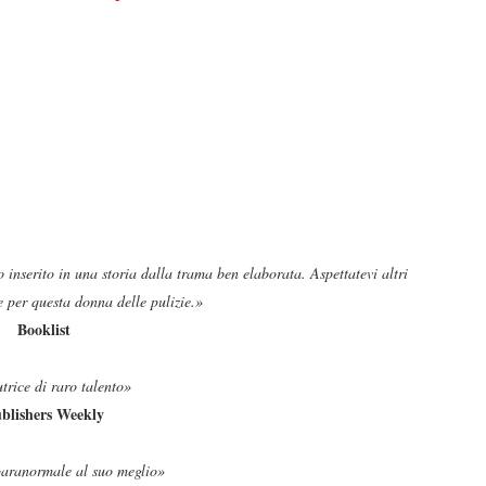
inserito in una storia dalla trama ben elaborata. Aspettatevi altri
e per questa donna delle pulizie.»
Booklist
rice di raro talento»
blishers Weekly
paranormale al suo meglio»