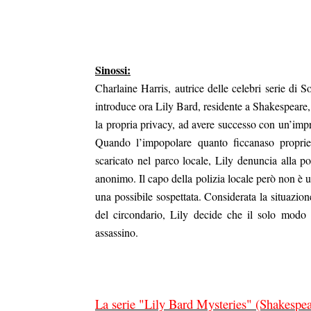
Sinossi:
Charlaine Harris, autrice delle celebri serie d
introduce ora Lily Bard, residente a Shakespeare
la propria privacy, ad avere successo con un’impres
Quando l’impopolare quanto ficcanaso proprie
scaricato nel parco locale, Lily denuncia alla 
anonimo. Il capo della polizia locale però non è u
una possibile sospettata. Considerata la situazion
duso/#sthash.Y3EQJmde.dpuf
duso/#sthash.Y3EQJmde.dpuf
duso/#sthash.Y3EQJmde.dpuf
duso/#sthash.Y3EQJmde.dpuf
duso/#sthash.Y3EQJmde.dpuf
del circondario, Lily decide che il solo modo p
assassino.
La serie "Lily Bard Mysteries" (Shakespea