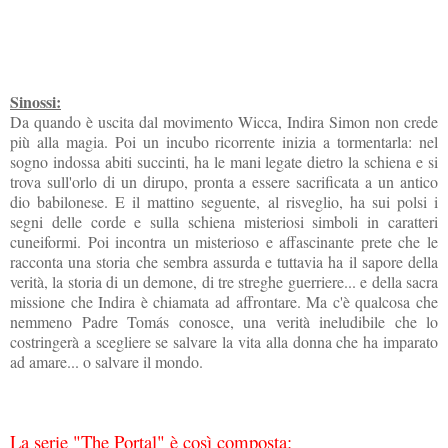
Sinossi:
Da quando è uscita dal movimento Wicca, Indira Simon non crede
più alla magia. Poi un incubo ricorrente inizia a tormentarla: nel
sogno indossa abiti succinti, ha le mani legate dietro la schiena e si
trova sull'orlo di un dirupo, pronta a essere sacrificata a un antico
dio babilonese. E il mattino seguente, al risveglio, ha sui polsi i
segni delle corde e sulla schiena misteriosi simboli in caratteri
cuneiformi. Poi incontra un misterioso e affascinante prete che le
racconta una storia che sembra assurda e tuttavia ha il sapore della
verità, la storia di un demone, di tre streghe guerriere... e della sacra
missione che Indira è chiamata ad affrontare. Ma c'è qualcosa che
nemmeno Padre Tomás conosce, una verità ineludibile che lo
costringerà a scegliere se salvare la vita alla donna che ha imparato
ad amare... o salvare il mondo.
La serie "The Portal" è così composta: