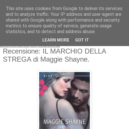
This site uses cookies from Google to deliver its services
and to analyze traffic. Your IP address and user-agent are
shared with Google along with performance and security
metrics to ensure quality of service, generate usage
statistics, and to detect and address abuse.
LEARN MORE
GOT IT
venerdì 14 giugno 2013
Recensione: IL MARCHIO DELLA
STREGA di Maggie Shayne.