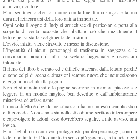
all'inizio, non lo è.
E' un sentimento che non muore con la fine di una singola vita, ma
dura nel reincarnarsi della loro anima immortale.
Ogni volta il sogno di Indy si arricchisce di particolari e porta alla
scoperta di verità nascoste che ribaltano ciò che inizialmente il
lettore pensa sia lo svolgimento della storia.
L’ovvio, infatti, viene stravolto e messo in discussione.
L’ingenuità di alcuni personaggi si trasforma in saggezza e le
convinzioni morali di altri, si svelano baggianate e ossessioni
infondate.
Il ritmo del libro è serrato ed è difficile staccarsi dalla lettura perché
ci sono colpi di scena e situazioni sempre nuove che incuriosiscono
e tengono incollati alla pagina.
Non ci si annoia mai e le pagine scorrono in maniera piacevole e
leggera in un mondo magico, ben descritto e dall'ambientazione
misteriosa ed affascinante.
L'unico difetto è che alcune situazioni hanno un esito semplicistico
e di comodo. Nonostante sia nello stile di uno scrittore interrompere
e capovolgere le azioni, esse dovrebbero seguire, a mio avviso, una
logica.
E' un bel libro in cui i veri protagonisti, più dei personaggi, sono la
fede, non tanto in Dio quanto in senso più generale, la fiducia negli