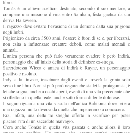
libro.
Tomàs è un allievo scettico, destinato, secondo il suo mentore, a
compiere una missione divina entro Samhain, festa gaelica da cui
deriva Halloween.
Il ragazzo deve evitare l’evasione di un demone dalla sua prigione
negli Inferi.
Prigioniero da circa 3500 anni, l’essere è fuori di sé e, per liberarsi,
non esita a influenzare creature deboli, come malati mentali e
animali.
L’unica persona che può farlo veramente evadere è però Indirà,
personaggio che all’inizio della storia di definisce ex-strega.
Sacerdotessa Wicca e amica di Indirà è Rayne, un personaggio
positivo e risoluto.
Indy si fa, invece, trascinare dagli eventi e troverà la grinta solo
verso fine libro. Non si può però negare che sia lei la protagonista, è
lei che sogna, anche a occhi aperti, eventi di una vita precedente che
si riflettono in quella reale, anche sotto forma di ferite dolorose.
Il sogno riguarda una vita vissuta nell'antica Babilonia dove lei era
una ragazza molto diversa da quella che impareremo a conoscere.
Era, infatti, una delle tre streghe offerte in sacrificio per poter
placare l’ira di un sacerdote malvagio.
C'era anche Tomàs in quella vita passata e anche allora il loro
amore era proibito. Un amore che, seppur sembri incestuoso