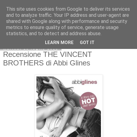
This site uses cookies from Google to deliver its services
and to analyze traffic. Your IP address and user-agent are
shared with Google along with performance and security
metrics to ensure quality of service, generate usage
statistics, and to detect and address abuse.
LEARN MORE
GOT IT
martedì 16 luglio 2013
Recensione THE VINCENT
BROTHERS di Abbi Glines