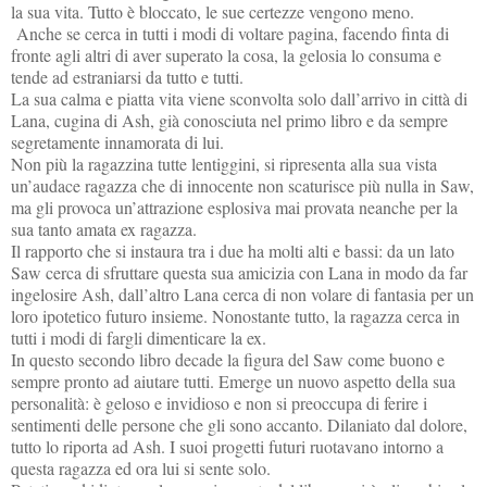
la sua vita. Tutto è bloccato, le sue certezze vengono meno.
Anche se cerca in tutti i modi di voltare pagina, facendo finta di
fronte agli altri di aver superato la cosa, la gelosia lo consuma e
tende ad estraniarsi da tutto e tutti.
La sua calma e piatta vita viene sconvolta solo dall’arrivo in città di
Lana, cugina di Ash, già conosciuta nel primo libro e da sempre
segretamente innamorata di lui.
Non più la ragazzina tutte lentiggini, si ripresenta alla sua vista
un’audace ragazza che di innocente non scaturisce più nulla in Saw,
ma gli provoca un’attrazione esplosiva mai provata neanche per la
sua tanto amata ex ragazza.
Il rapporto che si instaura tra i due ha molti alti e bassi: da un lato
Saw cerca di sfruttare questa sua amicizia con Lana in modo da far
ingelosire Ash, dall’altro Lana cerca di non volare di fantasia per un
loro ipotetico futuro insieme. Nonostante tutto, la ragazza cerca in
tutti i modi di fargli dimenticare la ex.
In questo secondo libro decade la figura del Saw come buono e
sempre pronto ad aiutare tutti. Emerge un nuovo aspetto della sua
personalità: è geloso e invidioso e non si preoccupa di ferire i
sentimenti delle persone che gli sono accanto. Dilaniato dal dolore,
tutto lo riporta ad Ash. I suoi progetti futuri ruotavano intorno a
questa ragazza ed ora lui si sente solo.