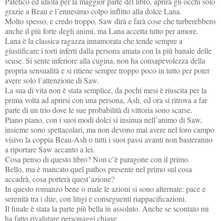
Patetico ed idiota per la maggior parte del libro, aprirà gli occhi solo
grazie a Beau e l’ennesimo colpo inflitto alla dolce Lana.
Molto spesso, e credo troppo, Saw dirà e farà cose che turberebbero
anche il più forte degli animi, ma Lana accetta tutto per amore.
Lana è la classica ragazza innamorata che tende sempre a
giustificare i torti inferti dalla persona amata con la più banale delle
scuse. Si sente inferiore alla cugina, non ha consapevolezza della
propria sensualità e si ritiene sempre troppo poco in tutto per poter
avere solo l’attenzione di Saw.
La sua di vita non è stata semplice, da pochi mesi è riuscita per la
prima volta ad aprirsi con una persona, Ash, ed ora si ritrova a far
parte di un trio dove le sue probabilità di vittoria sono scarse.
Piano piano, con i suoi modi dolci si insinua nell’animo di Saw,
insieme sono spettacolari, ma non devono mai avere nel loro campo
visivo la coppia Beau-Ash o tutti i suoi passi avanti non basteranno
a riportare Saw accanto a lei.
Cosa penso di questo libro? Non c’è paragone con il primo.
Bello, ma è mancato quel pathos presente nel primo sul cosa
accadrà, cosa porterà quest’azione?
In questo romanzo bene o male le azioni si sono alternate: pace e
serenità tra i due, con litigi e conseguenti riappacificazioni.
Il finale è stata la parte più bella in assoluto. Anche se scontato mi
ha fatto rivalutare personaggi chiave.