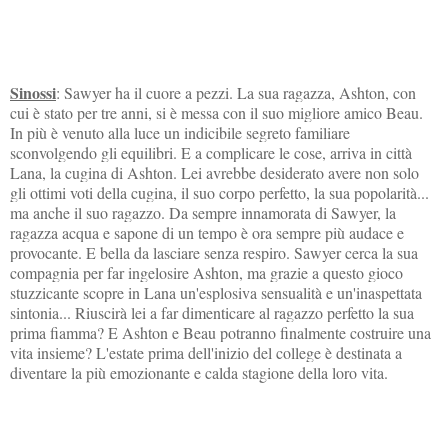
Sinossi
: Sawyer ha il cuore a pezzi. La sua ragazza, Ashton, con
cui è stato per tre anni, si è messa con il suo migliore amico Beau.
In più è venuto alla luce un indicibile segreto familiare
sconvolgendo gli equilibri. E a complicare le cose, arriva in città
Lana, la cugina di Ashton. Lei avrebbe desiderato avere non solo
gli ottimi voti della cugina, il suo corpo perfetto, la sua popolarità...
ma anche il suo ragazzo. Da sempre innamorata di Sawyer, la
ragazza acqua e sapone di un tempo è ora sempre più audace e
provocante. E bella da lasciare senza respiro. Sawyer cerca la sua
compagnia per far ingelosire Ashton, ma grazie a questo gioco
stuzzicante scopre in Lana un'esplosiva sensualità e un'inaspettata
sintonia... Riuscirà lei a far dimenticare al ragazzo perfetto la sua
prima fiamma? E Ashton e Beau potranno finalmente costruire una
vita insieme? L'estate prima dell'inizio del college è destinata a
diventare la più emozionante e calda stagione della loro vita.