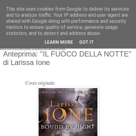
This site uses cookies from Google to deliver its services
and to analyze traffic. Your IP address and user-agent are
shared with Google along with performance and security
metrics to ensure quality of service, generate usage
statistics, and to detect and address abuse.
LEARN MORE
GOT IT
venerdì 24 gennaio 2014
Anteprima: "IL FUOCO DELLA NOTTE"
di Larissa Ione
Cover originale