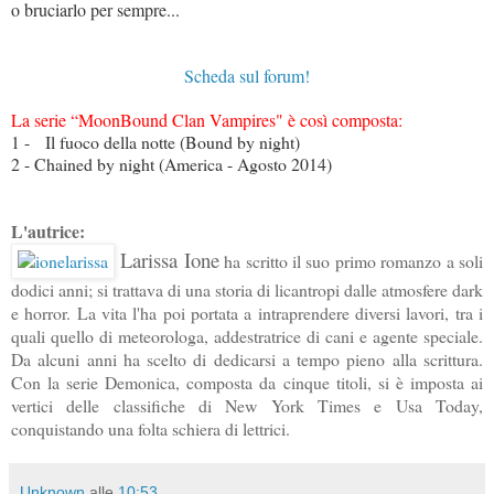
o bruciarlo per sempre...
Scheda sul forum!
La serie “MoonBound Clan Vampires" è così composta:
1 - Il fuoco della notte (Bound by night)
2 - Chained by night (America - Agosto 2014)
L'autrice:
Larissa Ione
ha scritto il suo primo romanzo a soli
dodici anni; si trattava di una storia di licantropi dalle atmosfere dark
e horror. La vita l'ha poi portata a intraprendere diversi lavori, tra i
quali quello di meteorologa, addestratrice di cani e agente speciale.
Da alcuni anni ha scelto di dedicarsi a tempo pieno alla scrittura.
Con la serie Demonica, composta da cinque titoli, si è imposta ai
vertici delle classifiche di New York Times e Usa Today,
conquistando una folta schiera di lettrici.
Unknown
alle
10:53