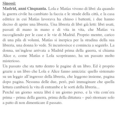
Sinossi:
Madrid, anni Cinquanta.
Lola e Matías vivono di libri: da quando
la guerra civile ha cambiato la faccia e le strade della città, e la casa
editrice in cui Matías lavorava ha chiuso i battenti, i due hanno
deciso di aprire una libreria. Una libreria di libri già letti: libri usati,
passati di mano in mano e di vita in vita, che Matías va
raccogliendo per le case e le vie di Madrid. Proprio mentre, carico
di una pila di volumi, Matías si inerpica per la stradina della sua
libreria, una donna lo vede. Si incuriosisce e comincia a seguirlo. La
donna, un’inglese arrivata a Madrid prima della guerra, si chiama
Alice e, come Matías e Lola scopriranno, ha un passato molto
misterioso.
Un passato che sta tutto dentro le pagine di un libro. Ed è proprio
grazie a un libro che Lola e Alice fanno amicizia: quello sistemato
su un leggio all’ingresso della libreria, che leggono insieme, pagina
dopo pagina. Nessuna delle due, però, può immaginare che quella
lettura cambierà la vita di entrambe e le sorti della libreria...
Perché un giorno senza libri è un giorno perso, e la vita com’era
prima – prima della guerra, prima della dittatura – può ritornare solo
a patto di non dimenticare il passato.