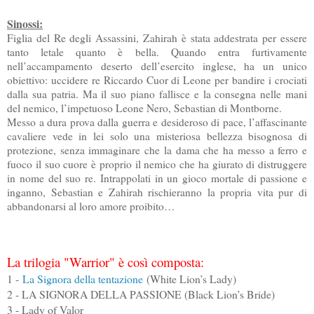
Sinossi:
Figlia del Re degli Assassini, Zahirah è stata addestrata per essere
tanto letale quanto è bella. Quando entra furtivamente
nell’accampamento deserto dell’esercito inglese, ha un unico
obiettivo: uccidere re Riccardo Cuor di Leone per bandire i crociati
dalla sua patria. Ma il suo piano fallisce e la consegna nelle mani
del nemico, l’impetuoso Leone Nero, Sebastian di Montborne.
Messo a dura prova dalla guerra e desideroso di pace, l’affascinante
cavaliere vede in lei solo una misteriosa bellezza bisognosa di
protezione, senza immaginare che la dama che ha messo a ferro e
fuoco il suo cuore è proprio il nemico che ha giurato di distruggere
in nome del suo re. Intrappolati in un gioco mortale di passione e
inganno, Sebastian e Zahirah rischieranno la propria vita pur di
abbandonarsi al loro amore proibito…
La trilogia "Warrior" è così composta:
1 -
La Signora della tentazione
(White Lion’s Lady)
2 - LA SIGNORA DELLA PASSIONE (Black Lion’s Bride)
3 - Lady of Valor