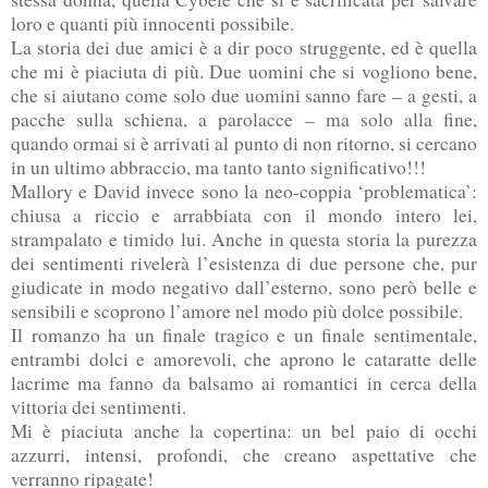
loro e quanti più innocenti possibile.
La storia dei due amici è a dir poco struggente, ed è quella
che mi è piaciuta di più. Due uomini che si vogliono bene,
che si aiutano come solo due uomini sanno fare – a gesti, a
pacche sulla schiena, a parolacce – ma solo alla fine,
quando ormai si è arrivati al punto di non ritorno, si cercano
in un ultimo abbraccio, ma tanto tanto significativo!!!
Mallory e David invece sono la neo-coppia ‘problematica’:
chiusa a riccio e arrabbiata con il mondo intero lei,
strampalato e timido lui. Anche in questa storia la purezza
dei sentimenti rivelerà l’esistenza di due persone che, pur
giudicate in modo negativo dall’esterno, sono però belle e
sensibili e scoprono l’amore nel modo più dolce possibile.
Il romanzo ha un finale tragico e un finale sentimentale,
entrambi dolci e amorevoli, che aprono le cataratte delle
lacrime ma fanno da balsamo ai romantici in cerca della
vittoria dei sentimenti.
Mi è piaciuta anche la copertina: un bel paio di occhi
azzurri, intensi, profondi, che creano aspettative che
verranno ripagate!