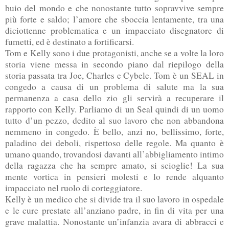
buio del mondo e che nonostante tutto sopravvive sempre
più forte e saldo; l’amore che sboccia lentamente, tra una
diciottenne problematica e un impacciato disegnatore di
fumetti, ed è destinato a fortificarsi.
Tom e Kelly sono i due protagonisti, anche se a volte la loro
storia viene messa in secondo piano dal riepilogo della
storia passata tra Joe, Charles e Cybele. Tom è un SEAL in
congedo a causa di un problema di salute ma la sua
permanenza a casa dello zio gli servirà a recuperare il
rapporto con Kelly. Parliamo di un Seal quindi di un uomo
tutto d’un pezzo, dedito al suo lavoro che non abbandona
nemmeno in congedo. È bello, anzi no, bellissimo, forte,
paladino dei deboli, rispettoso delle regole. Ma quanto è
umano quando, trovandosi davanti all’abbigliamento intimo
della ragazza che ha sempre amato, si scioglie! La sua
mente vortica in pensieri molesti e lo rende alquanto
impacciato nel ruolo di corteggiatore.
Kelly è un medico che si divide tra il suo lavoro in ospedale
e le cure prestate all’anziano padre, in fin di vita per una
grave malattia. Nonostante un’infanzia avara di abbracci e