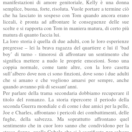
manifestazioni di amore genitoriale, Kelly è una donna
semplice, buona, forte, risoluta. Vuole portare a termine ciò
che ha lasciato in sospeso con Tom quando ancora erano
liceali, è pronta ad affrontare le conseguenze delle sue
scelte e si rapporta con Tom in maniera matura, di certo più
matura di quanto faccia lui.
La loro storia è quella di due adulti, con le loro esperienze
pregresse – lei la brava ragazza del quartiere e lui il ‘bad
boy’ di turno - timorosi di affrontare un sentimento che
significa mettere a nudo le proprie emozioni. Sono una
coppia normale, come tante altre, con la loro casetta
sull’albero dove non ci sono finzioni, dove sono i due adulti
che si amano e che vogliono amarsi per sempre, anche
quando avranno più di sessant’anni.
Per parlare della trama secondaria dobbiamo recuperare il
titolo del romanzo. La storia ripercorre il periodo della
seconda Guerra mondiale e di come i due amici per la pelle,
Joe e Charles, affrontano i pericoli dei combattimenti, delle
fughe, della salvezza. Ma soprattutto affrontano quel
sentimento che in cuor loro sanno che condividono per la
stessa donna, quella Cybele che si è sacrificata per salvare