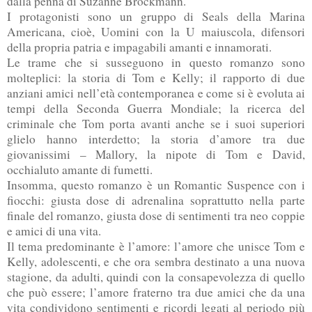
dalla penna di Suzanne Brockmann.
I protagonisti sono un gruppo di Seals della Marina
Americana, cioè, Uomini con la U maiuscola, difensori
della propria patria e impagabili amanti e innamorati.
Le trame che si susseguono in questo romanzo sono
molteplici: la storia di Tom e Kelly; il rapporto di due
anziani amici nell’età contemporanea e come si è evoluta ai
tempi della Seconda Guerra Mondiale; la ricerca del
criminale che Tom porta avanti anche se i suoi superiori
glielo hanno interdetto; la storia d’amore tra due
giovanissimi – Mallory, la nipote di Tom e David,
occhialuto amante di fumetti.
Insomma, questo romanzo è un Romantic Suspence con i
fiocchi: giusta dose di adrenalina soprattutto nella parte
finale del romanzo, giusta dose di sentimenti tra neo coppie
e amici di una vita.
Il tema predominante è l’amore: l’amore che unisce Tom e
Kelly, adolescenti, e che ora sembra destinato a una nuova
stagione, da adulti, quindi con la consapevolezza di quello
che può essere; l’amore fraterno tra due amici che da una
vita condividono sentimenti e ricordi legati al periodo più