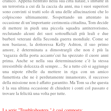
cranico. Appena rientrato nella sua città natale, s’imbatte in
un terrorista a cui dà la caccia da anni, ma i suoi superiori
sono convinti si tratti solo di una delle allucinazioni che lo
colpiscono ultimamente. Sospettando un attentato in
occasione di un’importante cerimonia cittadina, Tom decide
di mettere in piedi una piccola squadra antiterrorismo,
reclutando alcuni dei suoi sottoufficiali più leali e due
burberi veterani della Seconda guerra mondiale. Come se
non bastasse, la dottoressa Kelly Ashton, il suo primo
amore, è determinata a dimostrargli che non è più la
‘ragazza della porta accanto’cui ha spezzato il cuore anni
prima. Anche se nella sua determinazione c’è la stessa
irresistibile dolcezza di sempre… Se a tutto ciò si aggiunge
una nipote ribelle da mettere in riga con un amico
fumettista che ne è perdutamente innamorato, il successo
della missione non è affatto garantito. Ma Tom sa che questa
è la sua ultima occasione di chiudere i conti col passato e
trovare la felicità una volta per tutte.
La serie "Troubleshooters " è così composta: