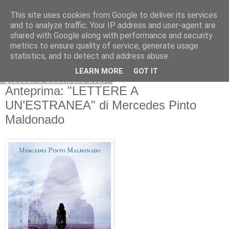
This site uses cookies from Google to deliver its services
and to analyze traffic. Your IP address and user-agent are
shared with Google along with performance and security
metrics to ensure quality of service, generate usage
statistics, and to detect and address abuse.
LEARN MORE
GOT IT
giovedì 9 novembre 2017
Anteprima: "LETTERE A
UN’ESTRANEA" di Mercedes Pinto
Maldonado