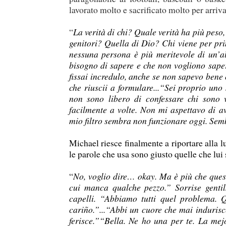
lavorato molto e sacrificato molto per arriva
“
La verità di chi? Quale verità ha più pes
genitori? Quella di Dio? Chi viene per pr
nessuna persona è più meritevole di un’a
bisogno di sapere e che non vogliono saper
fissai incredulo, anche se non sapevo bene 
che riuscii a formulare...“Sei proprio uno
non sono libero di confessare chi sono 
facilmente a volte. Non mi aspettavo di av
mio filtro sembra non funzionare oggi. Sembr
Michael riesce finalmente a riportare alla l
le parole che usa sono giusto quelle che lui s
“
No, voglio dire… okay. Ma è più che quest
cui manca qualche pezzo.” Sorrise genti
capelli. “Abbiamo tutti quel problema. 
cariño.”...“Abbi un cuore che mai indurisc
ferisce.”“Bella. Ne ho una per te. La mej