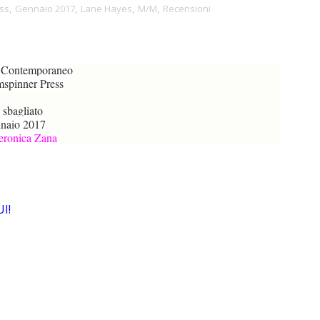
ss
,
Gennaio 2017
,
Lane Hayes
,
M/M
,
Recensioni
 Contemporaneo
spinner Press
 sbagliato
naio 2017
eronica Zana
I!