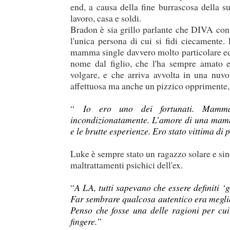
end, a causa della fine burrascosa della 
lavoro, casa e soldi.
Bradon è sia grillo parlante che DIVA con 
l'unica persona di cui si fidi ciecamente.
mamma single davvero molto particolare e
nome dal figlio, che l'ha sempre amato e
volgare, e che arriva avvolta in una nu
affettuosa ma anche un pizzico opprimente, 
“
Io ero uno dei fortunati. Mamm
incondizionatamente. L’amore di una mamma,
e le brutte esperienze. Ero stato vittima di
Luke è sempre stato un ragazzo solare e sinc
maltrattamenti psichici dell'ex.
“
A LA, tutti sapevano che essere definiti ‘
Far sembrare qualcosa autentico era meglio
Penso che fosse una delle ragioni per cu
fingere.”