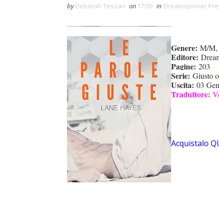
by
Deborah Tessari
on
17:09
in
Dreamspinner Pre
Genere:
M/M,
Editore:
Dream
Pagine:
203
Serie:
Giusto o
Uscita:
03 Gen
Traduttore:
V
Acquistalo QU