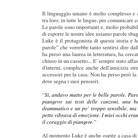
Il linguaggio umano è molto complesso e a
tra loro; in tutte le lingue, per comunicare c
Le parole sono importanti e, molto probabi
di esporre le nostre idee usiamo parole sbag
Luke è il protagonista di questa storia e h
parole” che vorrebbe tanto sentirsi dire dal
ha preso una laurea in letteratura, ha cer
chiuso in un cassetto... E' sempre stato affa
d'interni, complice anche dell'amicizia st
accessori per la casa. Non ha perso però la
dove segna i suoi pensieri.
“
Sì, andavo matto per le belle parole. Paro
piangevo sui testi delle canzoni, una b
drammatico e un po’ troppo sensibile, ma n
petto vibrava di emozione. I miei occhi era
il coraggio di piangere.”
Al momento Luke è anche ospite a casa di 