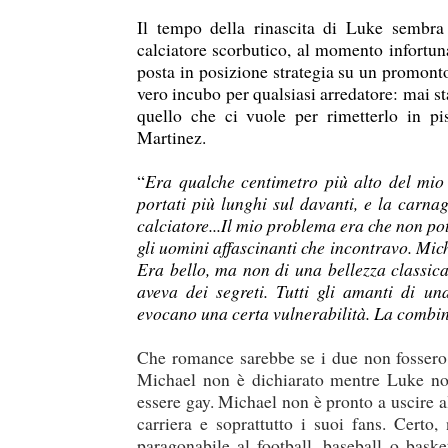
Il tempo della rinascita di Luke sembra 
calciatore scorbutico, al momento infortuna
posta in posizione strategia su un promont
vero incubo per qualsiasi arredatore: mai s
quello che ci vuole per rimetterlo in pi
Martinez.
“
Era qualche centimetro più alto del mio m
portati più lunghi sul davanti, e la carna
calciatore...Il mio problema era che non po
gli uomini affascinanti che incontravo. Mich
Era bello, ma non di una bellezza classica
aveva dei segreti. Tutti gli amanti di u
evocano una certa vulnerabilità. La combina
Che romance sarebbe se i due non fossero s
duso/#sthash.Y3EQJmde.dpuf
duso/#sthash.Y3EQJmde.dpuf
duso/#sthash.Y3EQJmde.dpuf
duso/#sthash.Y3EQJmde.dpuf
duso/#sthash.Y3EQJmde.dpuf
Michael non è dichiarato mentre Luke no
essere gay. Michael non è pronto a uscire a
carriera e soprattutto i suoi fans. Certo
paragonabile al football, baseball o baske