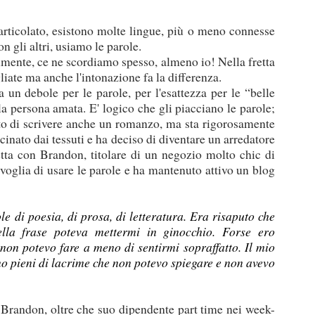
rticolato, esistono molte lingue, più o meno connesse
on gli altri, usiamo le parole.
lmente, ce ne scordiamo spesso, almeno io! Nella fretta
liate ma anche l'intonazione fa la differenza.
a un debole per le parole, per l'esattezza per le “belle
la persona amata. E' logico che gli piacciano le parole;
cato di scrivere anche un romanzo, ma sta rigorosamente
scinato dai tessuti e ha deciso di diventare un arredatore
retta con Brandon, titolare di un negozio molto chic di
 voglia di usare le parole e ha mantenuto attivo un blog
le di poesia, di prosa, di letteratura. Era risaputo che
ella frase poteva mettermi in ginocchio. Forse ero
on potevo fare a meno di sentirmi sopraffatto. Il mio
no pieni di lacrime che non potevo spiegare e non avevo
Brandon, oltre che suo dipendente part time nei week-