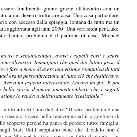
essere finalmente giunto grazie all'incontro con un
to, a cui deve ristrutturare casa. Una casa particolare,
orio con accesso dalla spiaggia, lontana da tutto ma un
tata aggiornata agli anni 2000! Una vera sfida per Luke,
sta; l'unico problema è il padrone di casa, Michael
etro e settantacinque, aveva i capelli corti e scuri,
gione olivastra. Immaginai che quel dio latino fosse il
tevo fare a meno di avere una visione romantica di tutti
ael era la personificazione di tutto ciò che desideravo.
. Aveva un aspetto interessante. Ancora meglio. E poi
na bella storia d’amore ammetterebbero che i segreti
zione lo rendeva deliziosamente irresistibile.”
ubito attratti l'uno dall'altro? Il vero problema è che
n riesce a vivere nella menzogna ed è orgoglioso di
llo scoperto perché ha paura di perdere tutto: famiglia,
, negli Stati Uniti sappiamo bene che il calcio non è
t, ma Michael ha tifosi sparsi in tutto il mondo... ha