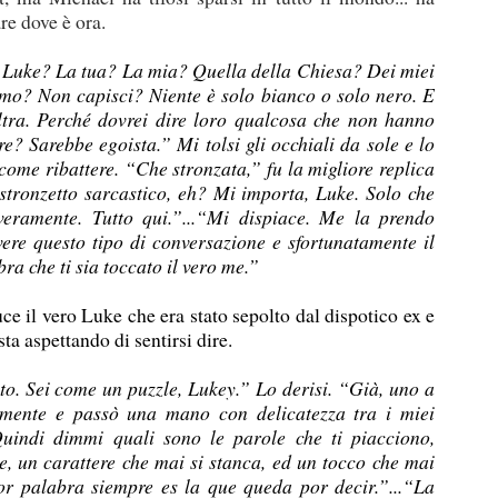
re dove è ora.
o, Luke? La tua? La mia? Quella della Chiesa? Dei miei
imo? Non capisci? Niente è solo bianco o solo nero. E
ltra. Perché dovrei dire loro qualcosa che non hanno
e? Sarebbe egoista.” Mi tolsi gli occhiali da sole e lo
come ribattere. “Che stronzata,” fu la migliore replica
 stronzetto sarcastico, eh? Mi importa, Luke. Solo che
veramente. Tutto qui.”...“Mi dispiace. Me la prendo
ere questo tipo di conversazione e sfortunatamente il
a che ti sia toccato il vero me.”
uce il vero Luke che era stato sepolto dal dispotico ex e
ta aspettando di sentirsi dire.
o. Sei come un puzzle, Lukey.” Lo derisi. “Già, uno a
lmente e passò una mano con delicatezza tra i miei
Quindi dimmi quali sono le parole che ti piacciono,
e, un carattere che mai si stanca, ed un tocco che mai
or palabra siempre es la que queda por decir.”...“La