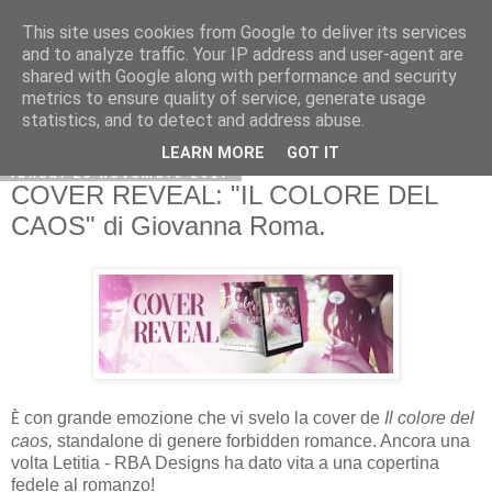
This site uses cookies from Google to deliver its services
and to analyze traffic. Your IP address and user-agent are
shared with Google along with performance and security
metrics to ensure quality of service, generate usage
statistics, and to detect and address abuse.
LEARN MORE
GOT IT
lunedì 20 novembre 2017
COVER REVEAL: "IL COLORE DEL
CAOS" di Giovanna Roma.
con grande emozione che vi svelo la cover de
Il colore del
È
caos,
standalone di genere forbidden romance. Ancora una
volta Letitia - RBA Designs ha dato vita a una copertina
fedele al romanzo!