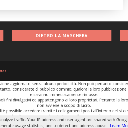
DIETRO LA MASCHERA
ates
iene aggiornato senza alcuna periodicità. Non può pertanto considerars
tanto, considerate di pubblico dominio; qualora la loro pubblicazione vi
e saranno immediatamente rimosse.
soli fini divulgativi ed appartengono ai loro proprietari. Pertanto la l
non avviene a scopo di lucro.
 è possibile accedere tramite i collegamenti posti all'interno del sito s
n implica l'approvazione dei siti stessi, sulla cui qualità, contenuti e 
 analyze traffic. Your IP address and user-agent are shared with Goog
portate nei commenti e per i loro contenuti. Ciascun commento o post i
generate usage statistics, and to detect and address abuse.
Learn Mo
civile e penale.