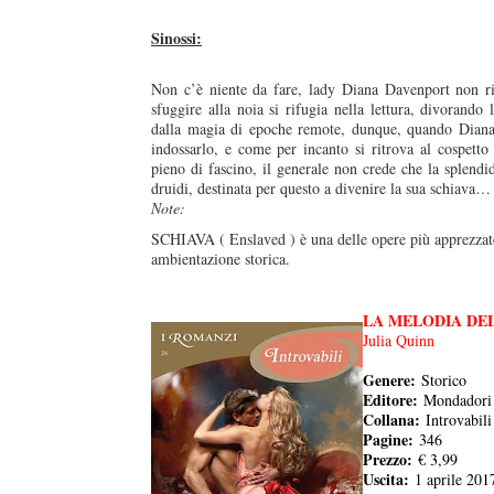
Sinossi:
Non c’è niente da fare, lady Diana Davenport non ri
duso/#sthash.Y3EQJmde.dpuf
duso/#sthash.Y3EQJmde.dpuf
duso/#sthash.Y3EQJmde.dpuf
duso/#sthash.Y3EQJmde.dpuf
duso/#sthash.Y3EQJmde.dpuf
sfuggire alla noia si rifugia nella lettura, divorando 
dalla magia di epoche remote, dunque, quando Diana p
indossarlo, e come per incanto si ritrova al cospett
pieno di fascino, il generale non crede che la splendi
druidi, destinata per questo a divenire la sua schiava…
Note:
SCHIAVA ( Enslaved ) è una delle opere più apprezzate
ambientazione storica.
LA MELODIA DE
Julia Quinn
Genere:
Storico
Editore:
Mondadori
Collana:
Introvabili
Pagine:
346
Prezzo:
€ 3,99
Uscita:
1 aprile 201