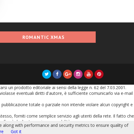
ROMANTIC XMAS
i un prodotto editoriale ai sensi della legge n. 62 del 7.03.2001.
olasse eventuali diritti d'autore, è sufficiente comunicarlo via e-mail
oro pubblicazione totale o parziale non intende violare alcun copyright e
tesso, forniti come semplice servizio agli utenti della rete. Il fatto che
grafica è declinata ogni responsabilità.
le along with performance and security metrics to ensure quality of
nserito vincola l'autore dello stesso ad ogni eventuale responsabilità
re
Got it