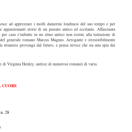
esce ad apprezzare i molli damerini londinesi del suo tempo e per
le appassionanti storie di un passato antico ed eccitante. Affascinata
er caso s’imbatte in un elmo antico non resiste alla tentazione di
o del generale romano Marcus Magnus. Arrogante e irresistibilmente
da straniera provenga dal futuro, e pensa invece che sia una spia dei
 di Virginia Henley, autrice di numerosi romanzi di varia
L CUORE
 n. 28
7