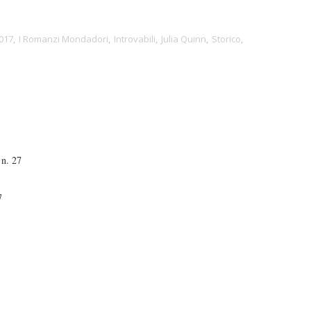
2017
,
I Romanzi Mondadori
,
Introvabili
,
Julia Quinn
,
Storico
,
 n. 27
7