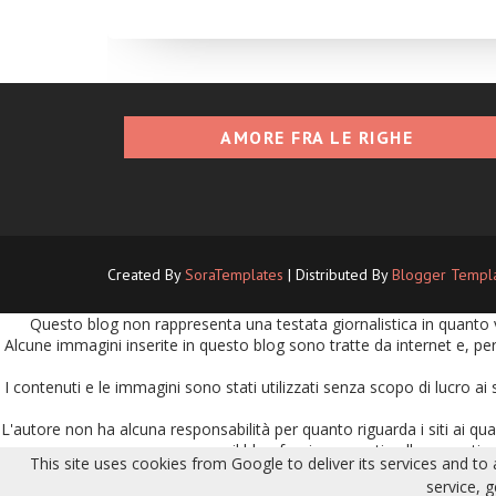
AMORE FRA LE RIGHE
Created By
SoraTemplates
| Distributed By
Blogger Templ
Questo blog non rappresenta una testata giornalistica in quanto v
Alcune immagini inserite in questo blog sono tratte da internet e, per
I contenuti e le immagini sono stati utilizzati senza scopo di lucro ai 
L'autore non ha alcuna responsabilità per quanto riguarda i siti ai quali
il blog fornisca questi collegamenti no
This site uses cookies from Google to deliver its services and to
L'autore del sito non ha alcuna responsabilità per le segnalazioni ri
service, 