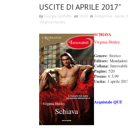
USCITE DI APRILE 2017"
by
Giorgia Golfetto
on
16:53
in
Anteprima
,
Aprile 
Virginia Henley
SCHIAVA
Virginia Henley
Genere:
Storico
Editore:
Mondadori
Collana:
Introvabili
Pagine:
520
Prezzo:
€ 3,99
Uscita:
1 aprile 201
Acquistalo QUI!