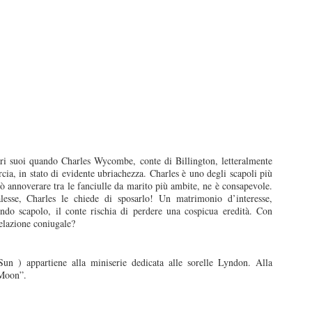
ri suoi quando Charles Wycombe, conte di Billington, letteralmente
cia, in stato di evidente ubriachezza. Charles è uno degli scapoli più
uò annoverare tra le fanciulle da marito più ambite, ne è consapevole.
esse, Charles le chiede di sposarlo! Un matrimonio d’interesse,
endo scapolo, il conte rischia di perdere una cospicua eredità. Con
elazione coniugale?
appartiene alla miniserie dedicata alle sorelle Lyndon. Alla
 Moon”.