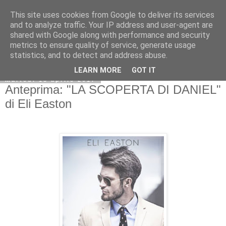
This site uses cookies from Google to deliver its services
and to analyze traffic. Your IP address and user-agent are
shared with Google along with performance and security
metrics to ensure quality of service, generate usage
statistics, and to detect and address abuse.
LEARN MORE
GOT IT
martedì 18 aprile 2017
Anteprima: "LA SCOPERTA DI DANIEL"
di Eli Easton