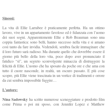
Sinossi:
La vita di Ellie Larrabee è praticamente perfetta. Ha un ottimo
lavoro, vive in un appartamento favoloso ed è fidanzata con l’uomo
dei suoi sogni. Apparentemente Ellie e Rob Beauman sono una
coppia fantastica: sono belli, hanno successo nella vita e si amano
così tanto da fare invidia. Vedendoli, sembra facile immaginare che
il loro futuro sarà radioso. Ma durante quello che dovrebbe essere il
giorno più bello della loro vita, poco dopo aver pronunciato il
fatidico “sì”, un segreto sconvolgente minaccia di distruggere la
felicità di Ellie. L’uomo che ha sposato da poche ore e che ama con
tutto il cuore nasconde, in realtà, un oscuro passato. E più cose
scopre, più Ellie viene trascinata in un vortice di tradimenti e orrore
da cui sembra impossibile fuggire…
L’autore:
Nina Sadowsky
ha scritto numerose sceneggiature e prodotto film
come Prima o poi mi sposo, con Jennifer Lopez e Matthew