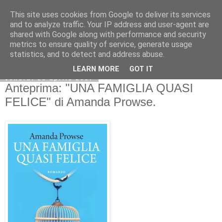
This site uses cookies from Google to deliver its services
and to analyze traffic. Your IP address and user-agent are
shared with Google along with performance and security
metrics to ensure quality of service, generate usage
statistics, and to detect and address abuse.
LEARN MORE
GOT IT
venerdì 28 aprile 2017
Anteprima: "UNA FAMIGLIA QUASI
FELICE" di Amanda Prowse.