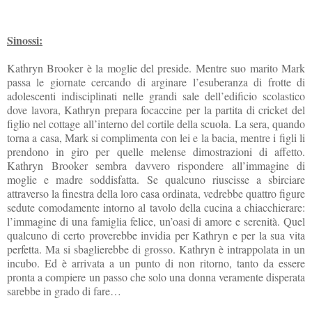
Sinossi:
Kathryn Brooker è la moglie del preside. Mentre suo marito Mark
passa le giornate cercando di arginare l’esuberanza di frotte di
adolescenti indisciplinati nelle grandi sale dell’edificio scolastico
dove lavora, Kathryn prepara focaccine per la partita di cricket del
figlio nel cottage all’interno del cortile della scuola. La sera, quando
torna a casa, Mark si complimenta con lei e la bacia, mentre i figli li
prendono in giro per quelle melense dimostrazioni di affetto.
Kathryn Brooker sembra davvero rispondere all’immagine di
moglie e madre soddisfatta. Se qualcuno riuscisse a sbirciare
attraverso la finestra della loro casa ordinata, vedrebbe quattro figure
sedute comodamente intorno al tavolo della cucina a chiacchierare:
l’immagine di una famiglia felice, un’oasi di amore e serenità. Quel
qualcuno di certo proverebbe invidia per Kathryn e per la sua vita
perfetta. Ma si sbaglierebbe di grosso. Kathryn è intrappolata in un
incubo. Ed è arrivata a un punto di non ritorno, tanto da essere
pronta a compiere un passo che solo una donna veramente disperata
sarebbe in grado di fare…