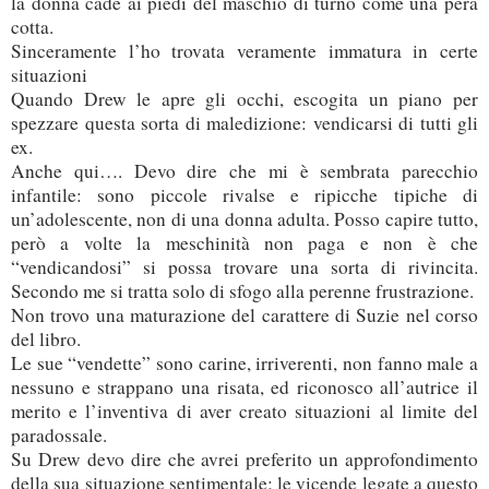
la donna cade ai piedi del maschio di turno come una pera
cotta.
Sinceramente l’ho trovata veramente immatura in certe
situazioni
Quando Drew le apre gli occhi, escogita un piano per
spezzare questa sorta di maledizione: vendicarsi di tutti gli
ex.
Anche qui…. Devo dire che mi è sembrata parecchio
infantile: sono piccole rivalse e ripicche tipiche di
un’adolescente, non di una donna adulta. Posso capire tutto,
però a volte la meschinità non paga e non è che
“vendicandosi” si possa trovare una sorta di rivincita.
Secondo me si tratta solo di sfogo alla perenne frustrazione.
Non trovo una maturazione del carattere di Suzie nel corso
del libro.
Le sue “vendette” sono carine, irriverenti, non fanno male a
nessuno e strappano una risata, ed riconosco all’autrice il
merito e l’inventiva di aver creato situazioni al limite del
paradossale.
Su Drew devo dire che avrei preferito un approfondimento
della sua situazione sentimentale; le vicende legate a questo