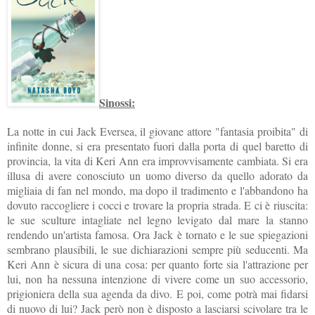
Sinossi:
La notte in cui Jack Eversea, il giovane attore "fantasia proibita" di
infinite donne, si era presentato fuori dalla porta di quel baretto di
provincia, la vita di Keri Ann era improvvisamente cambiata. Si era
illusa di avere conosciuto un uomo diverso da quello adorato da
migliaia di fan nel mondo, ma dopo il tradimento e l'abbandono ha
dovuto raccogliere i cocci e trovare la propria strada. E ci è riuscita:
le sue sculture intagliate nel legno levigato dal mare la stanno
rendendo un'artista famosa. Ora Jack è tornato e le sue spiegazioni
sembrano plausibili, le sue dichiarazioni sempre più seducenti. Ma
Keri Ann è sicura di una cosa: per quanto forte sia l'attrazione per
lui, non ha nessuna intenzione di vivere come un suo accessorio,
prigioniera della sua agenda da divo. E poi, come potrà mai fidarsi
di nuovo di lui? Jack però non è disposto a lasciarsi scivolare tra le