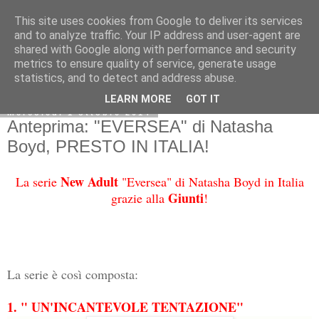
This site uses cookies from Google to deliver its services
and to analyze traffic. Your IP address and user-agent are
shared with Google along with performance and security
metrics to ensure quality of service, generate usage
statistics, and to detect and address abuse.
LEARN MORE
GOT IT
mercoledì 1 ottobre 2014
Anteprima: "EVERSEA" di Natasha
Boyd, PRESTO IN ITALIA!
New Adult
La serie
"Eversea" di Natasha Boyd in Italia
Giunti
grazie alla
!
La serie è così composta:
1. " UN'INCANTEVOLE TENTAZIONE"