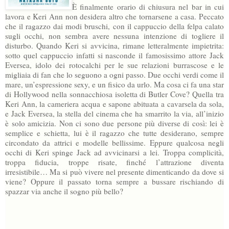
È finalmente orario di chiusura nel bar in cui
lavora e Keri Ann non desidera altro che tornarsene a casa. Peccato
che il ragazzo dai modi bruschi, con il cappuccio della felpa calato
sugli occhi, non sembra avere nessuna intenzione di togliere il
disturbo. Quando Keri si avvicina, rimane letteralmente impietrita:
sotto quel cappuccio infatti si nasconde il famosissimo attore Jack
Eversea, idolo dei rotocalchi per le sue relazioni burrascose e le
migliaia di fan che lo seguono a ogni passo. Due occhi verdi come il
mare, un’espressione sexy, e un fisico da urlo. Ma cosa ci fa una star
di Hollywood nella sonnacchiosa isoletta di Butler Cove? Quella tra
Keri Ann, la cameriera acqua e sapone abituata a cavarsela da sola,
e Jack Eversea, la stella del cinema che ha smarrito la via, all’inizio
è solo amicizia. Non ci sono due persone più diverse di così: lei è
semplice e schietta, lui è il ragazzo che tutte desiderano, sempre
circondato da attrici e modelle bellissime. Eppure qualcosa negli
occhi di Keri spinge Jack ad avvicinarsi a lei. Troppa complicità,
troppa fiducia, troppe risate, finché l’attrazione diventa
irresistibile… Ma si può vivere nel presente dimenticando da dove si
viene? Oppure il passato torna sempre a bussare rischiando di
spazzar via anche il sogno più bello?