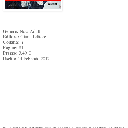
Genere:
New Adult
Editore:
Giunti Editore
Collana:
Y
Pagine:
81
Prezzo:
3,49
€
Uscita:
14 Febbraio 2017
In un’atmosfera natalizia fatta di coccole e carezze si consuma un nuovo,