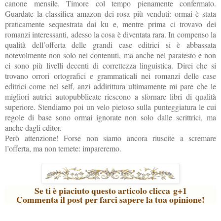
canone mensile. Timore col tempo pienamente confermato.
Guardate la classifica amazon dei rosa più venduti: ormai è stata
praticamente sequestrata dai ku e, mentre prima
ci trovavo dei
romanzi interessanti, adesso la cosa è diventata rara. In compenso la
qualità dell’offerta delle grandi case editrici si è abbassata
notevolmente non solo nei contenuti, ma anche nel paratesto e non
ci sono più livelli decenti di correttezza linguistica. Direi che si
trovano orrori ortografici e grammaticali nei romanzi delle case
editrici come nel self, anzi addirittura ultimamente mi pare che le
migliori autrici autopubblicate riescono a sfornare libri di qualità
superiore. Stendiamo poi un velo pietoso sulla punteggiatura le cui
regole di base sono ormai ignorate non solo dalle scrittrici, ma
anche dagli editor.
Però attenzione! Forse non siamo ancora riuscite a scremare
l’offerta, ma non temete: impareremo.
Se ti è piaciuto questo articolo clicca g+1
Commenta il post per farci sapere la tua opinione!