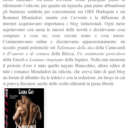
riferimento l’edicola: per quanto mi riguarda, pian piano abbandonai
gli harmony sottiletta per concentrarmi sui GRS Harlequin e sui
Romanzi Mondadori, mentre con l’avvento e la diffusione di
internet acquistavano importanza i blog istituzionali. Ogni mese
aspettavamo con ansia le sinossi delle novità e decidevamo cosa
comprare e cosa no, cosa cercare usato e cosa nuovo.
Commentavamo online e discutevamo appassionatamente: mi
ricordo grandi polemiche sul
Talismano della dea
della Camocardi
o
D’amore e di ventura
della Bricca,
Un sentimento pericoloso
della Enoch o
Lontano rimpianto
della Squires. Nella mia memoria
il periodo d’oro è stato quello targato Biancolino, allora editor di
tutti i romance Mondadori da edicola, che aveva fatto di quel blog
un forum di dibattito fra le lettrici e con la redazione, un luogo in cui
si poteva discutere anche delle scelte editoriali in piena libertà.