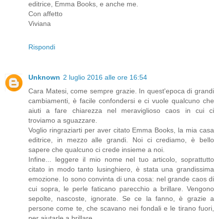
editrice, Emma Books, e anche me.
Con affetto
Viviana
Rispondi
Unknown
2 luglio 2016 alle ore 16:54
Cara Matesi, come sempre grazie. In quest'epoca di grandi
cambiamenti, è facile confondersi e ci vuole qualcuno che
aiuti a fare chiarezza nel meraviglioso caos in cui ci
troviamo a sguazzare.
Voglio ringraziarti per aver citato Emma Books, la mia casa
editrice, in mezzo alle grandi. Noi ci crediamo, è bello
sapere che qualcuno ci crede insieme a noi.
Infine... leggere il mio nome nel tuo articolo, soprattutto
citato in modo tanto lusinghiero, è stata una grandissima
emozione. Io sono convinta di una cosa: nel grande caos di
cui sopra, le perle faticano parecchio a brillare. Vengono
sepolte, nascoste, ignorate. Se ce la fanno, è grazie a
persone come te, che scavano nei fondali e le tirano fuori,
per aiutarle a brillare.