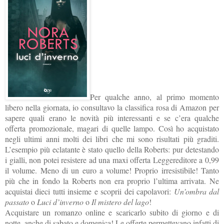
Per qualche anno, al primo momento
libero nella giornata, io consultavo la classifica rosa di
Amazon per
sapere quali erano le novità più interessanti e se c’era qualche
offerta promozionale, magari di quelle lampo. Così ho acquistato
negli ultimi anni molti dei libri che mi sono risultati più graditi.
L’esempio più eclatante è stato quello della Roberts: pur detestando
i gialli, non potei resistere ad una maxi offerta Leggereditore a 0,99
il volume. Meno di un euro a volume! Proprio irresistibile! Tanto
più che in fondo la Roberts non era proprio l’ultima arrivata. Ne
acquistai dieci tutti insieme e scoprii dei capolavori:
Un’ombra dal
passato
o
Luci d’inverno
o
Il mistero del lago
!
Acquistare un romanzo online e scaricarlo subito di giorno e di
notte, anche di sabato e domenica! Le offerte permettevano infatti di