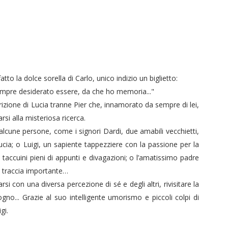
to la dolce sorella di Carlo, unico indizio un biglietto:
mpre desiderato essere, da che ho memoria..."
zione di Lucia tranne Pier che, innamorato da sempre di lei,
rsi alla misteriosa ricerca.
 alcune persone, come i signori Dardi, due amabili vecchietti,
Lucia; o Luigi, un sapiente tappezziere con la passione per la
 taccuini pieni di appunti e divagazioni; o l’amatissimo padre
 traccia importante…
i con una diversa percezione di sé e degli altri, rivisitare la
gno... Grazie al suo intelligente umorismo e piccoli colpi di
igi.