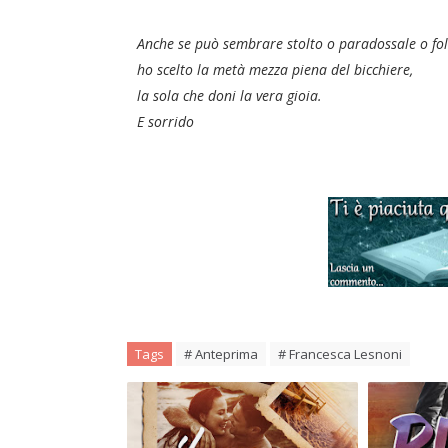
Anche se può sembrare stolto o paradossale o fol
ho scelto la metà mezza piena del bicchiere,
la sola che doni la vera gioia.
E sorrido
Tags
# Anteprima
# Francesca Lesnoni