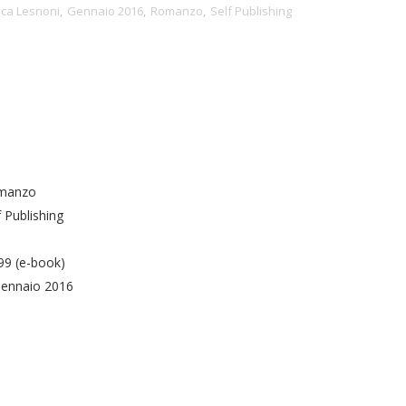
ca Lesnoni
,
Gennaio 2016
,
Romanzo
,
Self Publishing
manzo
 Publishing
99 (e-book)
Gennaio 2016