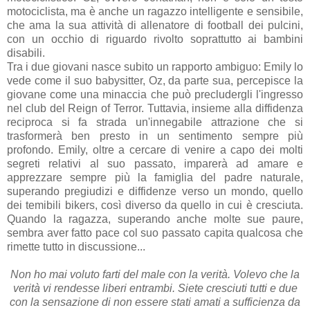
motociclista, ma è anche un ragazzo intelligente e sensibile,
che ama la sua attività di allenatore di football dei pulcini,
con un occhio di riguardo rivolto soprattutto ai bambini
disabili.
Tra i due giovani nasce subito un rapporto ambiguo: Emily lo
vede come il suo babysitter, Oz, da parte sua, percepisce la
giovane come una minaccia che può precludergli l'ingresso
nel club del Reign of Terror. Tuttavia, insieme alla diffidenza
reciproca si fa strada un'innegabile attrazione che si
trasformerà ben presto in un sentimento sempre più
profondo. Emily, oltre a cercare di venire a capo dei molti
segreti relativi al suo passato, imparerà ad amare e
apprezzare sempre più la famiglia del padre naturale,
superando pregiudizi e diffidenze verso un mondo, quello
dei temibili bikers, così diverso da quello in cui è cresciuta.
Quando la ragazza, superando anche molte sue paure,
sembra aver fatto pace col suo passato capita qualcosa che
rimette tutto in discussione...
Non ho mai voluto farti del male con la verità. Volevo che la
verità vi rendesse liberi entrambi. Siete cresciuti tutti e due
con la sensazione di non essere stati amati a sufficienza da