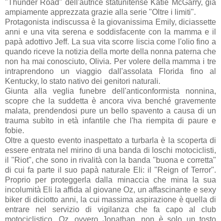
"Thunder Road" dell'autrice statunitense Katie McGarry, già
ampiamente apprezzata grazie alla serie "Oltre i limiti".
Protagonista indiscussa è la giovanissima Emily, diciassette
anni e una vita serena e soddisfacente con la mamma e il
papà adottivo Jeff. La sua vita scorre liscia come l'olio fino a
quando riceve la notizia della morte della nonna paterna che
non ha mai conosciuto, Olivia. Per volere della mamma i tre
intraprendono un viaggio dall'assolata Florida fino al
Kentucky, lo stato nativo dei genitori naturali.
Giunta alla veglia funebre dell'anticonformista nonnina,
scopre che la suddetta è ancora viva benché gravemente
malata, prendendosi pure un bello spavento a causa di un
trauma subìto in età infantile che l'ha riempita di paure e
fobie.
Oltre a questo evento inaspettato a turbarla è la scoperta di
essere entrata nel mirino di una banda di loschi motociclisti,
il "Riot", che sono in rivalità con la banda "buona e corretta"
di cui fa parte il suo papà naturale Eli: il "Reign of Terror".
Proprio per proteggerla dalla minaccia che mina la sua
incolumità Eli la affida al giovane Oz, un affascinante e sexy
biker di diciotto anni, la cui massima aspirazione è quella di
entrare nel servizio di vigilanza che fa capo al club
motociclistico. Oz, ovvero Jonathan, non è solo un tosto