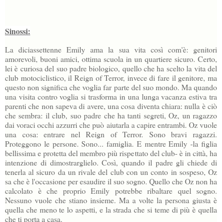
Sinossi:
La diciassettenne Emily ama la sua vita così com'è: genitori
amorevoli, buoni amici, ottima scuola in un quartiere sicuro. Certo,
lei è curiosa del suo padre biologico, quello che ha scelto la vita del
club motociclistico, il Reign of Terror, invece di fare il genitore, ma
questo non significa che voglia far parte del suo mondo. Ma quando
una visita contro voglia si trasforma in una lunga vacanza estiva tra
parenti che non sapeva di avere, una cosa diventa chiara: nulla è ciò
che sembra: il club, suo padre che ha tanti segreti, Oz, un ragazzo
dai voraci occhi azzurri che può aiutarla a capire entrambi. Oz vuole
una cosa: entrare nel Reign of Terror. Sono bravi ragazzi.
Proteggono le persone. Sono... famiglia. E mentre Emily -la figlia
bellissima e protetta del membro più rispettato del club- è in città, ha
intenzione di dimostrarglielo. Così, quando il padre gli chiede di
tenerla al sicuro da un rivale del club con un conto in sospeso, Oz
sa che è l'occasione per esaudire il suo sogno. Quello che Oz non ha
calcolato è che proprio Emily potrebbe ribaltare quel sogno.
Nessuno vuole che stiano insieme. Ma a volte la persona giusta è
quella che meno te lo aspetti, e la strada che si teme di più è quella
che ti porta a casa.