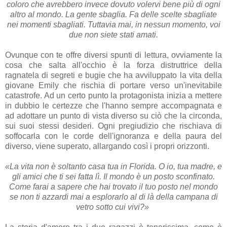
coloro che avrebbero invece dovuto volervi bene più di ogni
altro al mondo. La gente sbaglia. Fa delle scelte sbagliate
nei momenti sbagliati. Tuttavia mai, in nessun momento, voi
due non siete stati amati.
Ovunque con te offre diversi spunti di lettura, ovviamente la
cosa che salta all'occhio è la forza distruttrice della
ragnatela di segreti e bugie che ha avviluppato la vita della
giovane Emily che rischia di portare verso un'inevitabile
catastrofe. Ad un certo punto la protagonista inizia a mettere
in dubbio le certezze che l'hanno sempre accompagnata e
ad adottare un punto di vista diverso su ciò che la circonda,
sui suoi stessi desideri. Ogni pregiudizio che rischiava di
soffocarla con le corde dell'ignoranza e della paura del
diverso, viene superato, allargando così i propri orizzonti.
«La vita non è soltanto casa tua in Florida. O io, tua madre, e
gli amici che ti sei fatta lì. Il mondo è un posto sconfinato.
Come farai a sapere che hai trovato il tuo posto nel mondo
se non ti azzardi mai a esplorarlo al di là della campana di
vetro sotto cui vivi?»