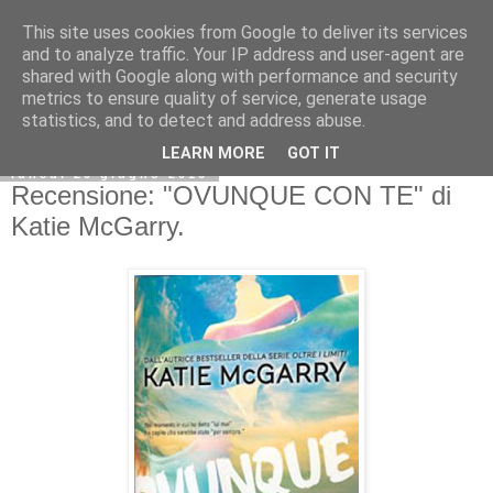
This site uses cookies from Google to deliver its services
and to analyze traffic. Your IP address and user-agent are
shared with Google along with performance and security
metrics to ensure quality of service, generate usage
statistics, and to detect and address abuse.
LEARN MORE
GOT IT
lunedì 20 giugno 2016
Recensione: "OVUNQUE CON TE" di
Katie McGarry.