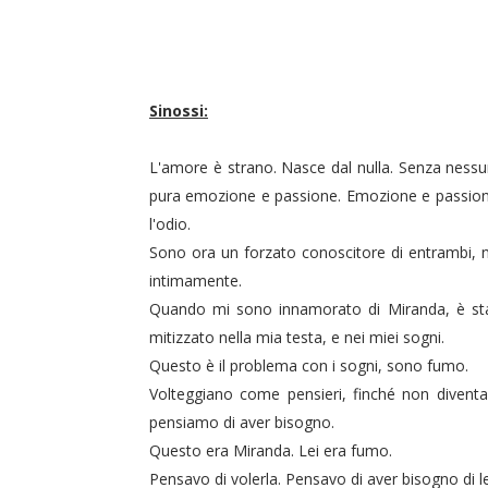
duso/#sthash.Y3EQJmde.dpuf
duso/#sthash.Y3EQJmde.dpuf
duso/#sthash.Y3EQJmde.dpuf
duso/#sthash.Y3EQJmde.dpuf
duso/#sthash.Y3EQJmde.dpuf
Sinossi:
L'amore è strano. Nasce dal nulla. Senza ness
pura emozione e passione. Emozione e passione
l'odio.
Sono ora un forzato conoscitore di entrambi, 
intimamente.
Quando mi sono innamorato di Miranda, è sta
mitizzato nella mia testa, e nei miei sogni.
Questo è il problema con i sogni, sono fumo.
Volteggiano come pensieri, finché non diventa
pensiamo di aver bisogno.
Questo era Miranda. Lei era fumo.
Pensavo di volerla. Pensavo di aver bisogno di l