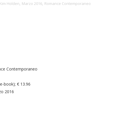
Kim Holden
,
Marzo 2016
,
Romance Contemporaneo
ce Contemporaneo
(e-book); € 13.96
zo 2016