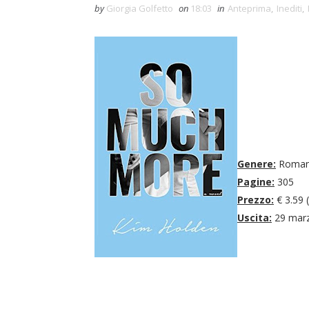
by
Giorgia Golfetto
on
18:03
in
Anteprima
,
Inediti
,
Genere:
Roman
Pagine:
305
Prezzo:
€ 3.59 
Uscita:
29 mar