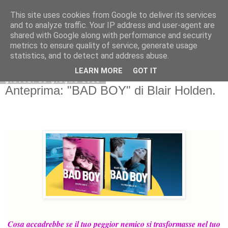
This site uses cookies from Google to deliver its services
and to analyze traffic. Your IP address and user-agent are
shared with Google along with performance and security
metrics to ensure quality of service, generate usage
statistics, and to detect and address abuse.
LEARN MORE
GOT IT
giovedì 30 giugno 2016
Anteprima: "BAD BOY" di Blair Holden.
Cosa accadrebbe se il tuo peggior nemico si trasformasse nel tuo